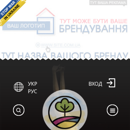
УКР
ВХОД
РУС