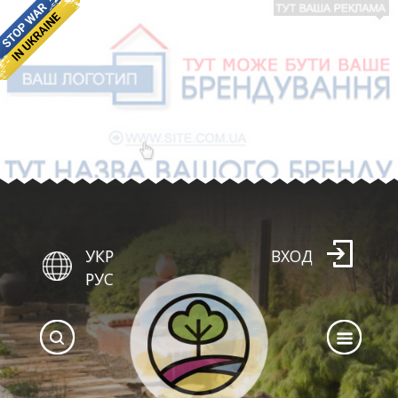
УКР
ВХОД
РУС