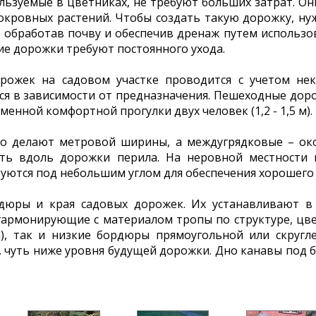
ользуемые в цветниках, не требуют больших затрат. О
окровных растений. Чтобы создать такую дорожку, ну
 обработав почву и обеспечив дренаж путем использов
ие дорожки требуют постоянного ухода.
рожек на садовом участке проводится с учетом не
ся в зависимости от предназначения. Пешеходные дор
енной комфортной прогулки двух человек (1,2 - 1,5 м).
о делают метровой ширины, а междугрядковые – око
ть вдоль дорожки перила. На неровной местности 
уются под небольшим углом для обеспечения хорошего 
дюры и края садовых дорожек. Их устанавливают в
гармонирующие с материалом тропы по структуре, цве
а), так и низкие бордюры прямоугольной или скруг
, чуть ниже уровня будущей дорожки. Дно канавы под 