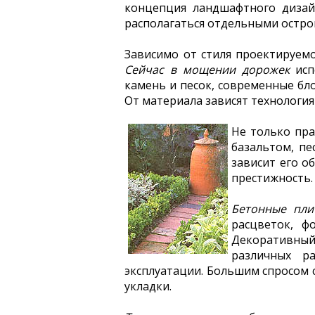
концепция ландшафтного дизай
располагаться отдельными остро
Зависимо от стиля проектируем
Сейчас в мощении дорожек
исп
камень и песок, современные бл
От материала зависят технология
Не только пр
базальтом, пе
зависит его о
престижность.
Бетонные пли
расцветок, ф
Декоративный 
различных р
эксплуатации. Большим спросом 
укладки.