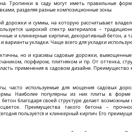
на. Тропинки в саду могут иметь правильные форм
вками, разделяя разные композиционные зоны.
ой дорожки и суммы, на которую рассчитывает владел
ользуется широкий спектр материалов – традиционн
очные и клинкерные кирпичи, декоративный бетон, а т
 и варианты укладки. Чаще всего для укладки использую
актичны, но и красивы садовые дорожки, вымощенные
счаником, порфиром, плитняком и пр. От оттенка, стр
бласть применения в садовом дизайне. Преимущество к
ты
, часто используемые для мощения садовых доро
ормы. Наиболее популярны из них плиты в форме 
бетон благодаря своей структуре делает возможным 
асцветок. Преимущества такого бетона – прочно
сегодня пользуется и клинкерный кирпич. Его преимущ