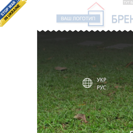
УКР
РУС