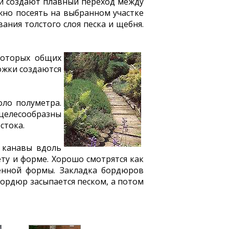
ни создают плавный переход между
жно посеять на выбранном участке
ания толстого слоя песка и щебня.
которых общих
ожки создаются
ло полуметра.
целесообразны
стока.
 канавы вдоль
ту и форме. Хорошо смотрятся как
ленной формы. Закладка бордюров
бордюр засыпается песком, а потом