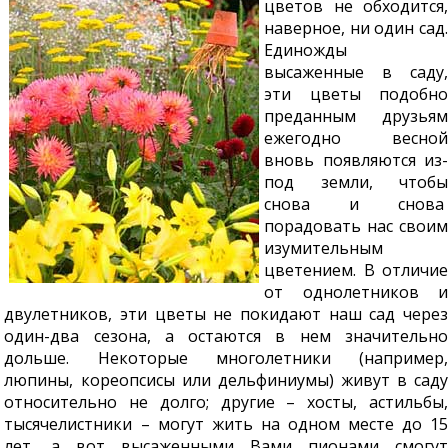
цветов не обходится,
наверное, ни один сад.
Единожды
высаженные в саду,
эти цветы подобно
преданным друзьям
ежегодно весной
вновь появляются из-
под земли, чтобы
снова и снова
порадовать нас своим
изумительным
цветением. В отличие
от однолетников и
двулетников, эти цветы не покидают наш сад через
один-два сезона, а остаются в нем значительно
дольше. Некоторые многолетники (например,
люпины, кореопсисы или дельфиниумы) живут в саду
относительно не долго; другие – хосты, астильбы,
тысячелистники – могут жить на одном месте до 15
лет, а вот высаженными Вами пионами смогут