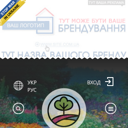
УКР
ВХОД
РУС