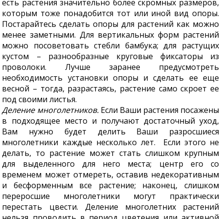
есть растения значительно более скромных размеров,
которым тоже понадобится тот или иной вид опоры.
Постарайтесь сделать опоры для растений как можно
менее заметными. Для вертикальных форм растений
можно посоветовать стебли бамбука; для растущих
кустом – разнообразные круговые фиксаторы из
проволоки. Лучше заранее предусмотреть
необходимость установки опоры и сделать ее еще
весной – тогда, разрастаясь, растение само скроет ее
под своими листья.
Деление многолетников.
Если Ваши растения посажены
в подходящее место и получают достаточный уход,
Вам нужно будет делить Ваши разросшиеся
многолетники каждые несколько лет. Если этого не
делать, то растение может стать слишком крупным
для выделенного для него места; центр его со
временем может отмереть, оставив недекоративным
и бесформенным все растение; наконец, слишком
переросшие многолетники могут практически
перестать цвести. Деление многолетних растений
нельзя проводить в период цветения или активной