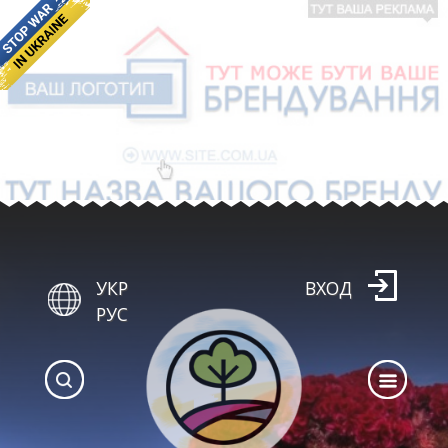
УКР
ВХОД
РУС