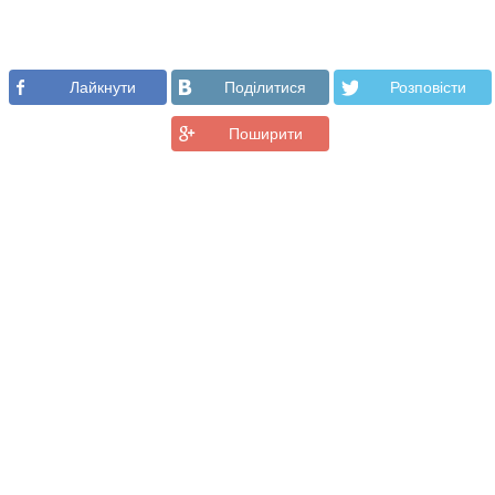
Лайкнути
Подiлитися
Розповiсти
Поширити