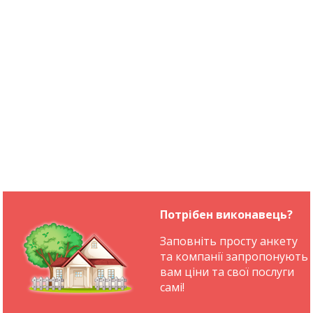
Потрібен виконавець?
Заповніть просту анкету
та компанії запропонують
вам ціни та свої послуги
самі!