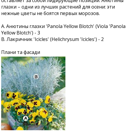
оставляет за собой лидирующие позиции. Анютины
глазки – одни из лучших растений для осени: эти
нежные цветы не боятся первых морозов.
A. Анютины глазки 'Panola Yellow Blotch' (Viola 'Panola
Yellow Blotch') - 3
B. Лакричник 'Icicles' (Helichrysum 'Icicles') - 2
Плани та фасади