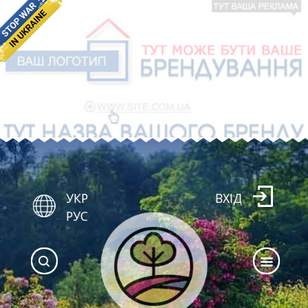
УКР
ВХІД
РУС