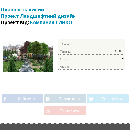
Плавность линий
Проект Ландшафтний дизайн
Проект від:
Компания ГИНКО
ID # 4
5 сот.
Площа
+
Опис
-
Відео
Ландшафтний дизайн
Лайкнути
Подiлитися
Розповiсти
Поширити