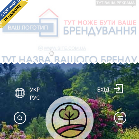
УКР
ВХІД
РУС