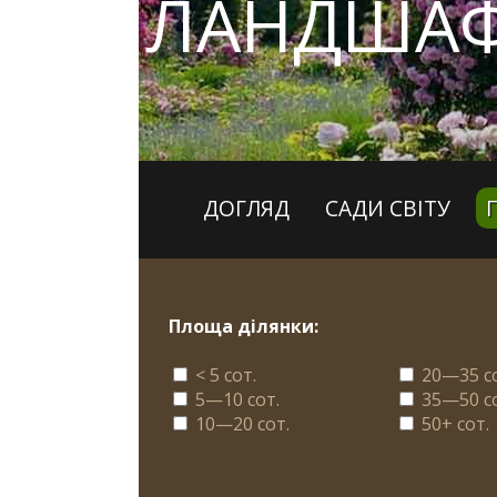
ЛАНДШАФ
ДОГЛЯД
САДИ СВІТУ
Площа ділянки:
< 5 сот.
20—35 с
5—10 сот.
35—50 с
10—20 сот.
50+ сот.