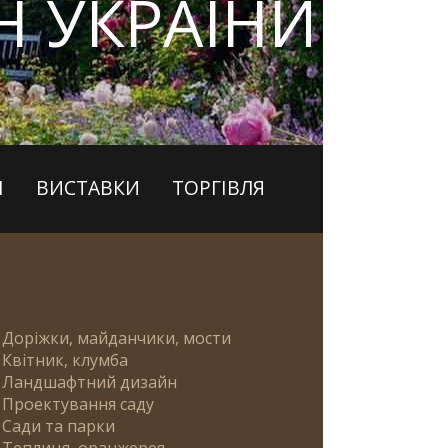
 УКРАЇНИ
І
ВИСТАВКИ
ТОРГІВЛЯ
Доріжки, майданчики, мости
Квітник, клумба
Ландшафтний дизайн
Проектування саду
Сади та парки
Теплиця, оранжерея