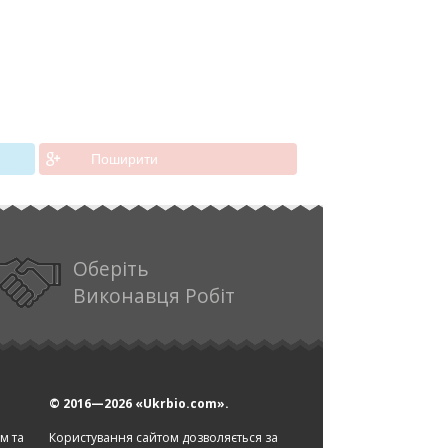
Поширити
Оберіть
Виконавця Робіт
© 2016—2026
«Ukrbio.com».
ом та
Користування сайтом дозволяється за