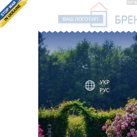
УКР
РУС