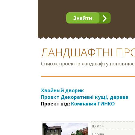
Знайти
ЛАНДШАФТНІ ПР
Список проектів ландшафту поповнюєть
Хвойный дворик
Проект Декоративні кущі, дерева
Проект від:
Компания ГИНКО
ID # 14
Площа