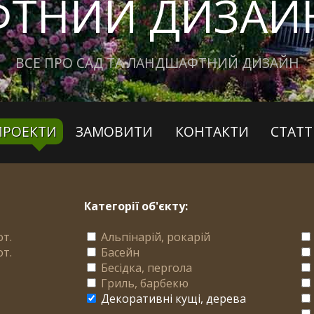
ТНИЙ ДИЗАЙН
ВСЕ ПРО САД ТА ЛАНДШАФТНИЙ ДИЗАЙН
ПРОЕКТИ
ЗАМОВИТИ
КОНТАКТИ
СТАТТ
Категорії об'єкту:
от.
Альпінарій, рокарій
от.
Басейн
Бесідка, пергола
Гриль, барбекю
Декоративні кущі, дерева