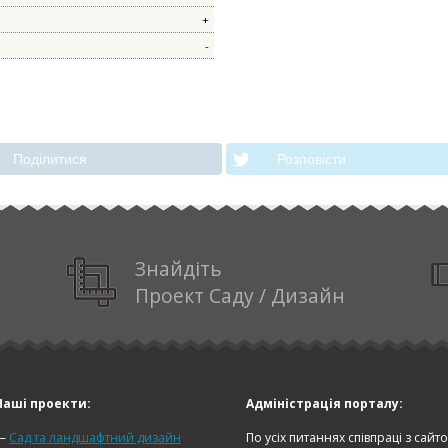
+
-
Декоративні кущі, дерева
Подiлитися
Розповiсти
Знайдіть
Проект Саду / Дизайн
Наші проекти:
Адміністрація порталу:
—
Сад та ландшафтний дизайн
По усіх питаннях співпраці з сайт