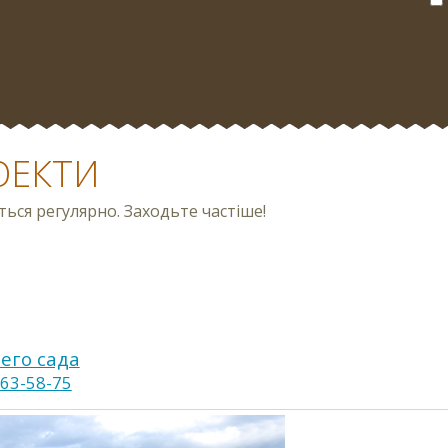
ОЕКТИ
ся регулярно. Заходьте частіше!
его сада
963-58-75