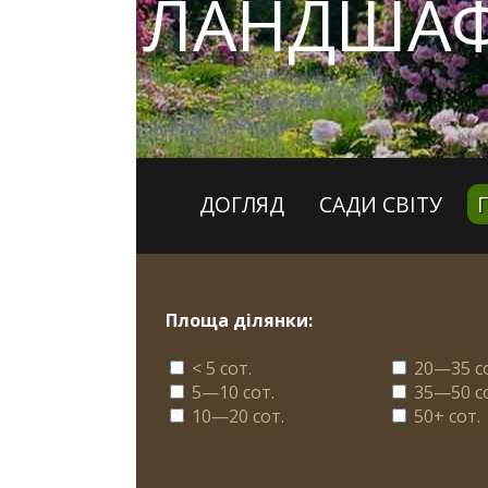
ЛАНДШАФ
ДОГЛЯД
САДИ СВІТУ
Площа ділянки:
< 5 сот.
20—35 с
5—10 сот.
35—50 с
10—20 сот.
50+ сот.