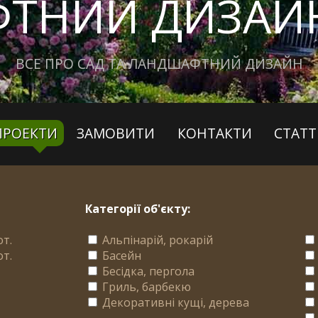
ТНИЙ ДИЗАЙН
ВСЕ ПРО САД ТА ЛАНДШАФТНИЙ ДИЗАЙН
ПРОЕКТИ
ЗАМОВИТИ
КОНТАКТИ
СТАТТ
Категорії об'єкту:
от.
Альпінарій, рокарій
от.
Басейн
Бесідка, пергола
Гриль, барбекю
Декоративні кущі, дерева