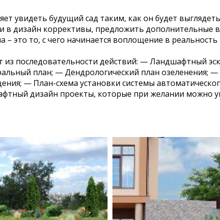
ет увидеть будущий сад таким, как он будет выглядеть
ти в дизайн коррективы, предложить дополнительные 
 – это то, с чего начинается воплощение в реальность
из последовательности действий: — Ландшафтный эски
ральный план; — Дендрологический план озеленения; —
щения; — План-схема установки системы автоматическо
афтный дизайн проекты, которые при желании можно ув