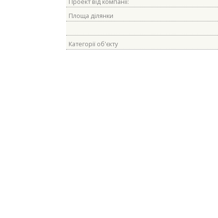
Проект від компанії:
Площа ділянки
Категорії об'єкту