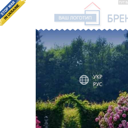
УКР
РУС