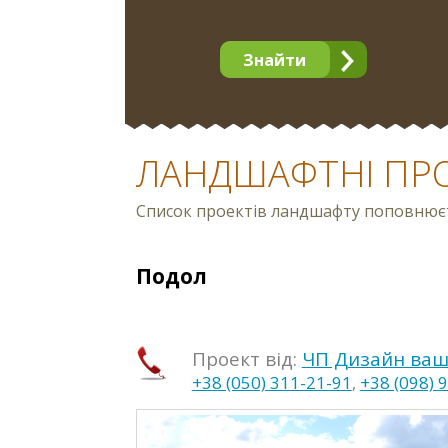
Знайти
ЛАНДШАФТНІ ПР
Список проектів ландшафту поповнюєть
Подол
Проект від:
ЧП Дизайн ваш
+38 (050) 311-21-91
,
+38 (098) 