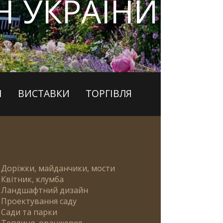
 УКРАЇНИ
І
ВИСТАВКИ
ТОРГІВЛЯ
Доріжки, майданчики, мости
Квітник, клумба
Ландшафтний дизайн
Проектування саду
Сади та парки
Теплиця, оранжерея