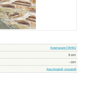
Компания ГИНКО
3 сот.
- сот.
Альпінарій, рокарій