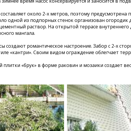
 зимнее время насос консервируется и заносится в подв
составляет около 2-х метров, поэтому предусмотрена п
о одной из подпорных стенок организован огородик д
 цементный раствор. На открытой террасе внутреннего 
сного мангала.
сы создают романтическое настроение. Забор с 2-х сто
иле «кантри». Своим видом ограждение облегчает тер
 плитки «брук» в форме раковин и мозаики создает вес