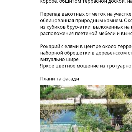
коробе, обшитом террасной доской, на
Перепад высотных отметок на участке 
облицованная природным камнем. Окол
из кубиков брусчатки, выложенных на
расположения плетеной мебели и выно
Рокарий с елями в центре около терра
наборной обрешетки в деревенском ст
визуально шире.
Яркое цветное мощение из тротуарной
Плани та фасади