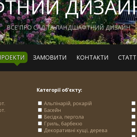
ТНИЙ ДИЗАЙН
ВСЕ ПРО САД ТА ЛАНДШАФТНИЙ ДИЗАЙН
ПРОЕКТИ
ЗАМОВИТИ
КОНТАКТИ
СТАТТ
Категорії об'єкту:
от.
Альпінарій, рокарій
от.
Басейн
Бесідка, пергола
Гриль, барбекю
Декоративні кущі, дерева