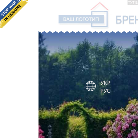
УКР
РУС