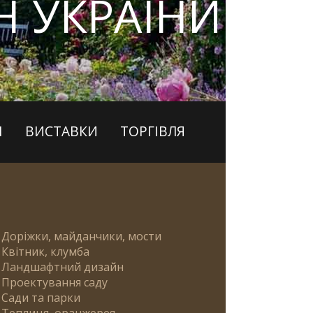
 УКРАЇНИ
І
ВИСТАВКИ
ТОРГІВЛЯ
Доріжки, майданчики, мости
Квітник, клумба
Ландшафтний дизайн
Проектування саду
Сади та парки
Теплиця, оранжерея