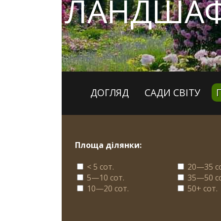
ЛАНДШАФ
ДОГЛЯД
САДИ СВІТУ
Площа ділянки:
< 5 сот.
20—35 с
5—10 сот.
35—50 с
10—20 сот.
50+ сот.