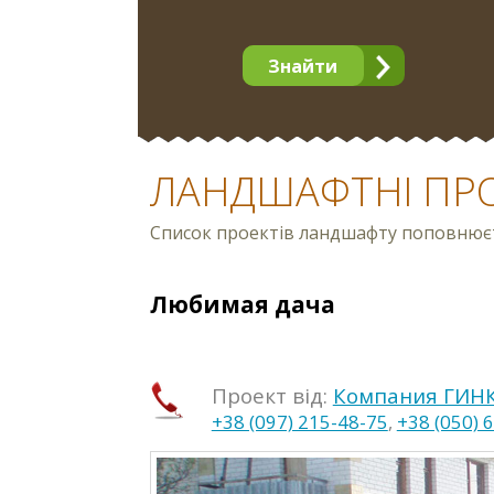
Знайти
ЛАНДШАФТНІ ПР
Список проектів ландшафту поповнюєть
Любимая дача
Проект від:
Компания ГИН
+38 (097) 215-48-75
,
+38 (050) 