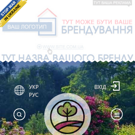
УКР
ВХІД
РУС