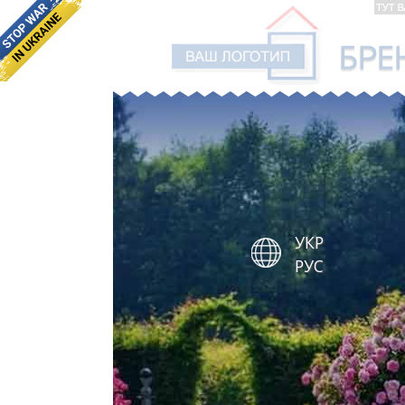
УКР
РУС