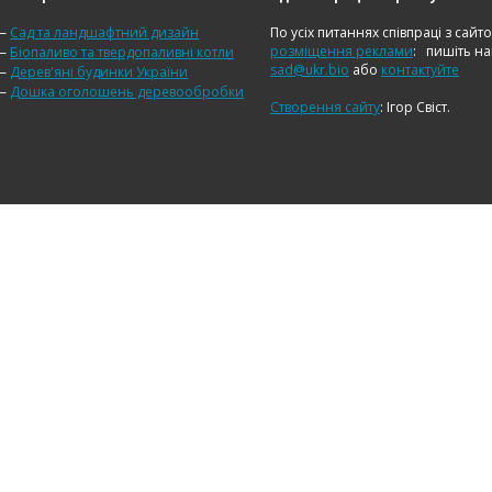
—
Сад та ландшафтний дизайн
По усіх питаннях співпраці з сайт
розміщення реклами
:
пишіть н
—
Біопаливо та твердопаливні котли
sad@ukr.bio
або
контактуйте
—
Дерев'яні будинки України
—
Дошка оголошень деревообробки
Створення сайту
: Ігор Свіст.