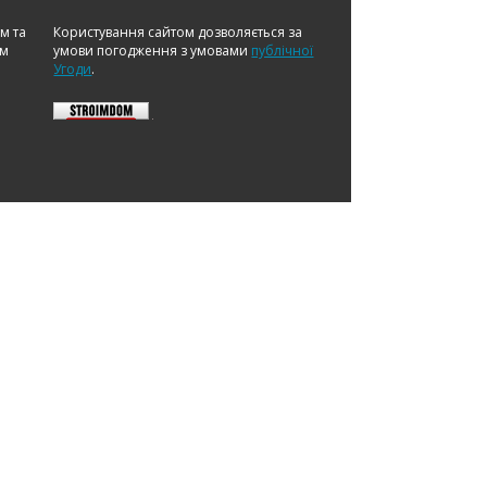
ом та
Користування сайтом дозволяється за
ам
умови погодження з умовами
публічної
Угоди
.