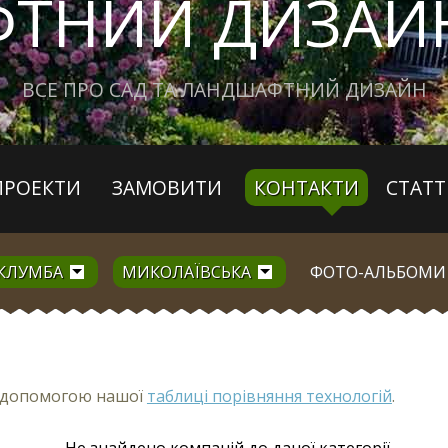
ТНИЙ ДИЗАЙН
ВСЕ ПРО САД ТА ЛАНДШАФТНИЙ ДИЗАЙН
ПРОЕКТИ
ЗАМОВИТИ
КОНТАКТИ
СТАТТ
 КЛУМБА
МИКОЛАЇВСЬКА
ФОТО-АЛЬБОМИ
з допомогою нашої
таблиці порівняння технологій
.
Не знайдено компаній до даної категорії.