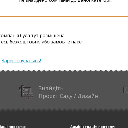
омпанія була тут розміщена
тесь безкоштовно або замовте пакет
|
Зареєструватись!
Знайдіть
Проект Саду / Дизайн
Наші проекти:
Адміністрація порталу: