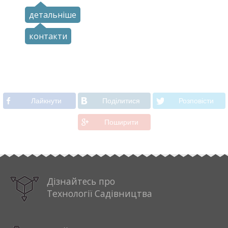
детальніше
контакти
Лайкнути
Подiлитися
Розповiсти
Поширити
Дізнайтесь про
Технології Садівництва