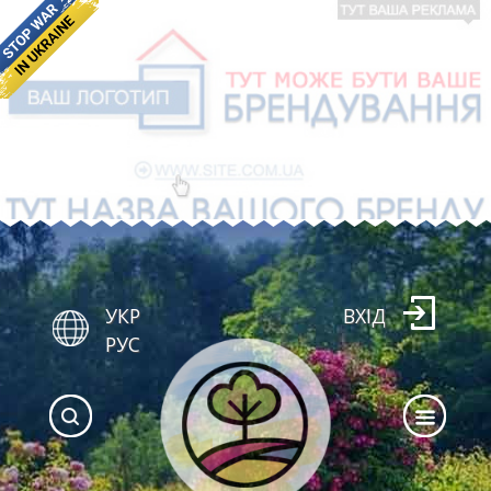
УКР
ВХІД
РУС