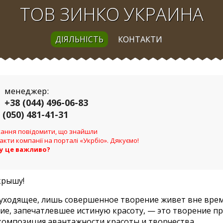
ТОВ ЗИНКО УКРАИНА
ДІЯЛЬНІСТЬ
КОНТАКТИ
менеджер:
+38 (044) 496-06-83
 (050) 481-41-31
ання повідомити, що знайшли
акти компанії на порталі «Укрбіо». Дякуємо!
у це важливо?
крышу!
 уходящее, лишь совершенное творение живет вне вре
е, запечатлевшее истиную красоту, — это творение п
композиция авантажности,красоты и творчества.