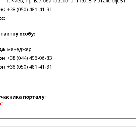
г. Киев
,
пр. В. Лобановского, 119х, 5-й этаж, оф. 51
н:
+38 (050) 481-41-31
с:
тактну особу:
да
менеджер
он
+38 (044) 496-06-83
он
+38 (050) 481-41-31
часника порталу:
а"