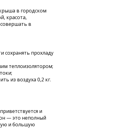
крыша в городском
й, красота,
 совершать в
ти сохранять прохладу
шим теплоизолятором;
токи;
ть из воздуха 0,2 кг.
приветствуется и
дон — это неполный
шую и большую