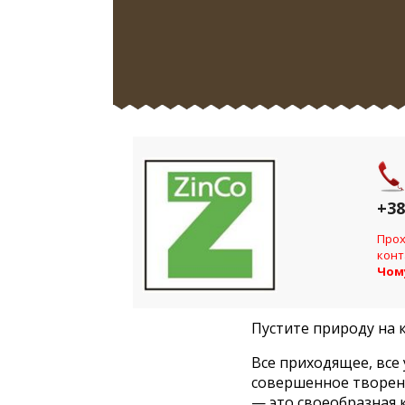
+38
Прох
конт
Чом
Пустите природу на 
Все приходящее, все
совершенное творени
— это своеобразная 