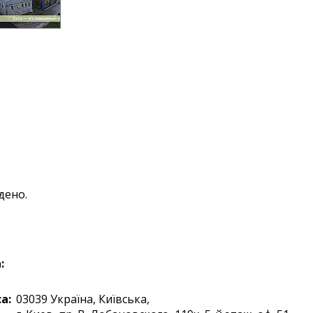
дено.
:
а:
03039
Україна
,
Київська,