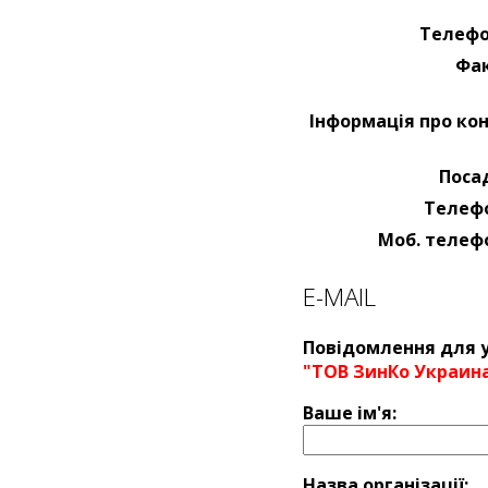
Телефо
Фак
Iнформація про кон
Поса
Телеф
Моб. телеф
E-MAIL
Повідомлення для у
"ТОВ ЗинКо Украин
Ваше ім'я:
Назва оргaнізації: