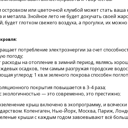
 островком или цветочной клумбой может стать ваша 
а и металла. Знойное лето не будет докучать своей жаро
, будет глотком свежего воздуха, а прогулки, их можно
кровля:
кращает потребление электроэнергии за счет способнос
ю погоду;
 расходы на отопление в зимний период, являясь хоро
ждевых осадков, тем самым разгружая городские водос
ощая углерод: 1 кв.м зеленого покрова способен поглоти
оляционного покрытия повышается в 3-4 раза;
 с экологичностью — это современно, это престижно;
озеленение крыш включено в экопрограмму, и всячески 
дарством. Копенгаген, Нью-Йорк, Москва, Париж, Лон
 зеленые крыши с каждым годом завоевывают всё боль