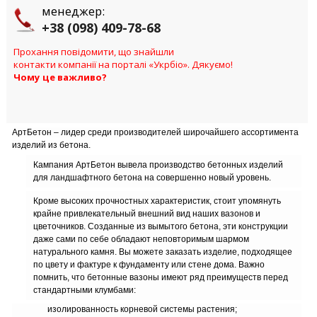
менеджер:
+38 (098) 409-78-68
Прохання повідомити, що знайшли
контакти компанії на порталі «Укрбіо». Дякуємо!
Чому це важливо?
АртБетон – лидер среди производителей широчайшего ассортимента
изделий из бетона.
Кампания АртБетон вывела производство бетонных изделий
для ландшафтного бетона на совершенно новый уровень.
Кроме высоких прочностных характеристик, стоит упомянуть
крайне привлекательный внешний вид наших вазонов и
цветочников. Созданные из вымытого бетона, эти конструкции
даже сами по себе обладают неповторимым шармом
натурального камня. Вы можете заказать изделие, подходящее
по цвету и фактуре к фундаменту или стене дома. Важно
помнить, что бетонные вазоны имеют ряд преимуществ перед
стандартными клумбами:
изолированность корневой системы растения;