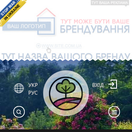
УКР
ВХІД
РУС