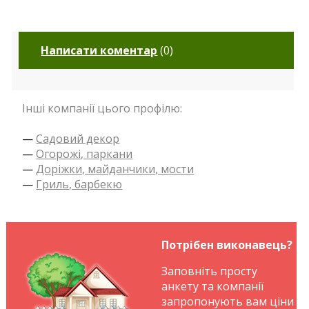
Написати коментар
(
0
)
Інші компанії цього профілю:
—
Садовий декор
—
Огорожі, паркани
—
Доріжки, майданчики, мости
—
Гриль, барбекю
Потрібен виконавець?
Заповніть просту
анкету та компанії
запропонують вам ціни