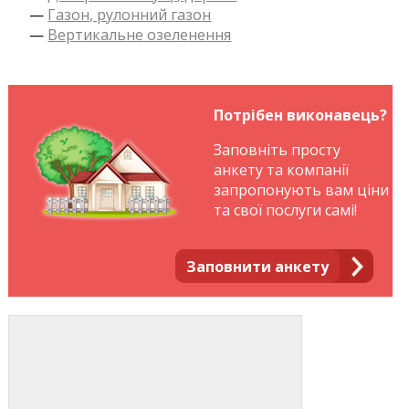
—
Газон, рулонний газон
—
Вертикальне озеленення
Потрібен виконавець?
Заповніть просту
анкету та компанії
запропонують вам ціни
та свої послуги самі!
Заповнити анкету