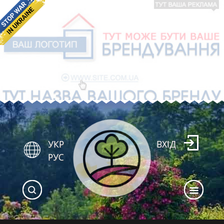
УКР
ВХІД
РУС