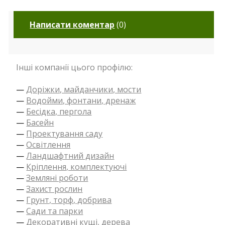
Написати коментар
(
0
)
Інші компанії цього профілю:
—
Доріжки, майданчики, мости
—
Водойми, фонтани, дренаж
—
Бесідка, пергола
—
Басейн
—
Проектування саду
—
Освітлення
—
Ландшафтний дизайн
—
Кріплення, комплектуючі
—
Земляні роботи
—
Захист рослин
—
Грунт, торф, добрива
—
Сади та парки
—
Декоративні кущі, дерева