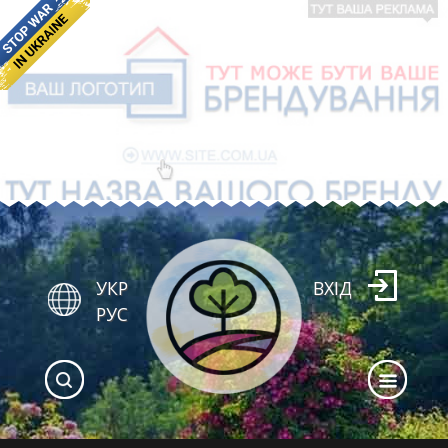
УКР
ВХІД
РУС