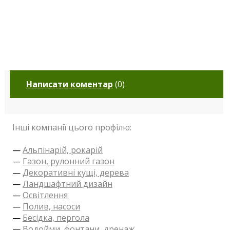
Написати коментар
(
0
)
Інші компанії цього профілю:
—
Альпінарій, рокарій
—
Газон, рулонний газон
—
Декоративні кущі, дерева
—
Ландшафтний дизайн
—
Освітлення
—
Полив, насоси
—
Бесідка, пергола
—
Водойми, фонтани, дренаж