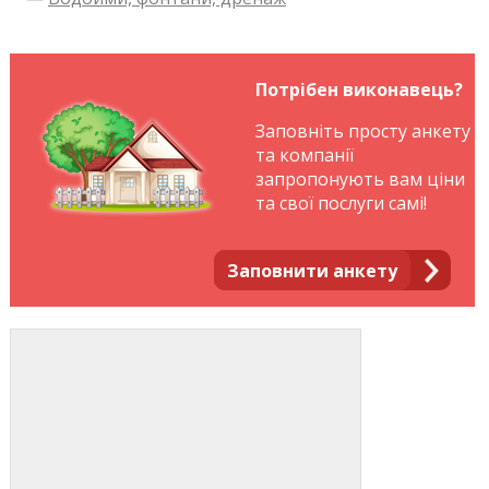
Потрібен виконавець?
Заповніть просту анкету
та компанії
запропонують вам ціни
та свої послуги самі!
Заповнити анкету