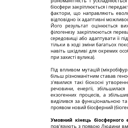
різноманітність і ускладнюєтьс
біосфери закріплюється і передає
фактори, що направляють еволюц
відповідно їх адаптивні можливості,
Його результат оцінюється виж
філогенезу закріплюються перева
середовищі або адаптувати її під
тільки в ході зміни багатьох пок
навіть шкідливі для окремих осо
при захисті вулика).
Під впливом мутацій (мікробіфур
більш різноманітним ставав гено
з'явилися такі біокосні утворен
речовини, енергії, збільшилася
екзогенних процесів, а збільши
виділився за функціональною та
проявом новий біосферний (біогенн
Умовний кінець біосферного 
пов'язують з появою Людини вміло