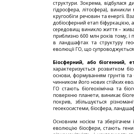
структури. Зокрема, відбулася д
гідросфера, літосфера), виникли 
кругообіги речовин та енергії. В
добіосферний етап біфуркацією, аб
середовищ виникло життя – жива 
приблизно 600 млн років тому, і 
в ландшафтах та структуру гео
еволюції ГО, що супроводжується 
Біосферний, або біогенний, ет
характеризується розвитком біо
основи, формуванням грунтів та 
чинником його нових стійких ев
ГО стають біогеохімічна та біо
поверхню планети, виникає біоге
покрив, збільшується різноман
геоекосистеми, біосфера, ландшаф
Основним носієм та зберігачем 
еволюцію біосфери, стають гени 