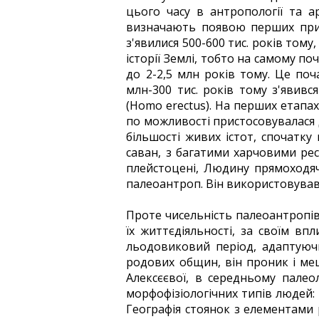
цього часу в антропології та а
визначають появою перших прим
з'явилися 500-600 тис. років тому
історії Землі, тобто на самому п
до 2-2,5 млн років тому. Це поч
млн-300 тис. років тому з'явив
(Homo erectus). На перших етапах
по можливості пристосовувалася до
більшості живих істот, спочатк
саван, з багатими харчовими рес
плейстоцені, Людину прямоходяч
палеоантроп. Він використовував
Проте чисельність палеоантропів 
їх життєдіяльності, за своїм в
льодовиковий період, адаптуючи
родових общин, він проник і мешк
Алексєєвої, в середньому палеол
морфофізіологічних типів людей:
Географія стоянок з елементами 