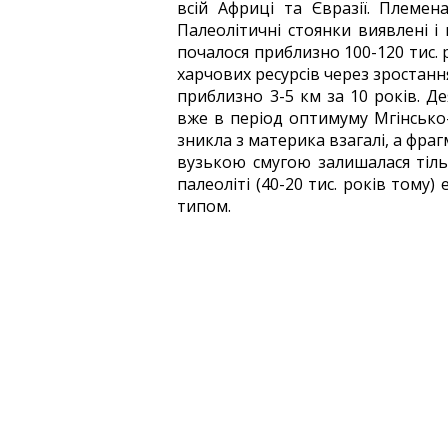
всій Африці та Євразії. Племен
Палеолітичні стоянки виявлені і 
почалося приблизно 100-120 тис. 
харчових ресурсів через зростанн
приблизно 3-5 км за 10 років. Д
вже в період оптимуму Мгінсько-
зникла з материка взагалі, а фраг
вузькою смугою залишалася тільк
палеоліті (40-20 тис. років том
типом.