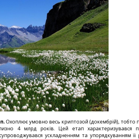
п.
Охоплює умовно весь криптозой (докембрій), тобто пе
лизно 4 млрд років. Цей етап характеризувався па
упроводжувався ускладненням та упорядкуванням її р