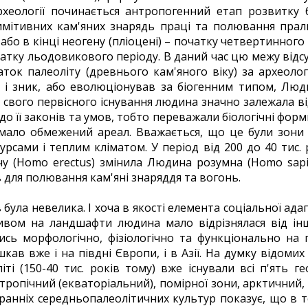
рхеології починається антропогенний етап розвитку 
ітивних кам'яних знарядь праці та полювання прал
, або в кінці неогену (пліоцені) – початку четвертинного
очатку льодовикового періоду. В даний час цю межу відс
аток палеоліту (древнього кам'яного віку) за археоло
ся і зник, або еволюціонував за біогенним типом, Лю
 свого первісного існування людина значно залежала ві
 її законів та умов, тобто переважали біологічні форми
у мало обмежений ареал. Вважається, що це були зони
урсами і теплим кліматом. У період від 200 до 40 тис.
у (Homo erectus) змінила Людина розумна (Homo sapi
 для полювання кам'яні знаряддя та вогонь.
була невелика. І хоча в якості елемента соціальної ада
пливом на ландшафти людина мало відрізнялася від ін
сь морфологічно, фізіологічно та функціонально на п
ав вже і на півдні Європи, і в Азії. На думку відомих 
іті (150-40 тис. років тому) вже існували всі п'ять 
 тропічний (екваторіальний), помірної зони, арктичний
ранніх середньопалеолітичних культур показує, що в 