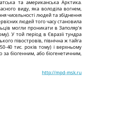
іатська та американська Арктика.
часного виду, яка володіла вогнем,
ння чисельності людей та збіднення
ервісних людей того часу становила
льців могли проникати в Заполяр'я
му). У той період в Євразії тундра
ького півостровів, північна ж тайга
0-40 тис. років тому) і верхньому
 за біогенним, або біогенетичним,
http://mpd-msk.ru