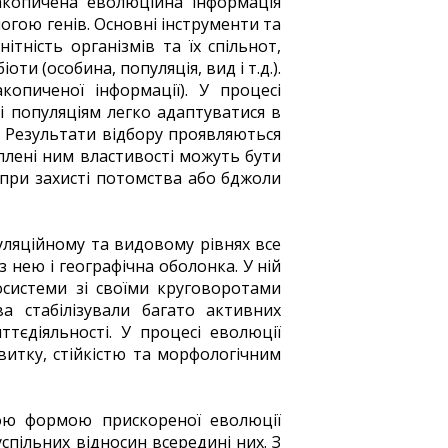
Накопичена еволюційна інформація
огою генів. Основні інструменти та
тність організмів та їх спільнот,
оти (особина, популяція, вид і т.д.).
опиченої інформації). У процесі
і популяціям легко адаптуватися в
му. Результати відбору проявляються
ріплені ним властивості можуть бути
 при захисті потомства або бджоли
уляційному та видовому рівнях все
 нею і географічна оболонка. У ній
косистеми зі своїми круговоротами
ва стабілізували багато активних
тєдіяльності. У процесі еволюції
итку, стійкістю та морфологічним
ою формою прискореної еволюції
спільних відносин всередині них. З