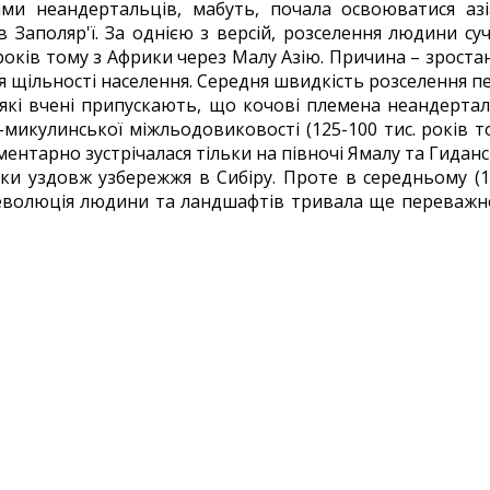
ами неандертальців, мабуть, почала освоюватися аз
в Заполяр'ї. За однією з версій, розселення людини су
років тому з Африки через Малу Азію. Причина – зроста
я щільності населення. Середня швидкість розселення п
еякі вчені припускають, що кочові племена неандерта
микулинської міжльодовиковості (125-100 тис. років то
ментарно зустрічалася тільки на півночі Ямалу та Гиданс
и уздовж узбережжя в Сибіру. Проте в середньому (15
у) еволюція людини та ландшафтів тривала ще переважно