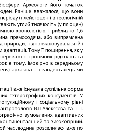
біосфери. Археологи його початок
юдей. Раніше вважалося, що вони
 періоду (плейстоцені) в геологічній
увають углиб тисячоліть (у пліоцен)
гічною хронологією. Приблизно 1,6
дина прямоходяча, або випрямлена
д природи, підпорядковувалася їй і
 адаптації. Тому її поширення, як у
 переважно тропічних рідколісь та
 років тому, імовірно в середньому
ens) архаїчна – неандерталець чи
птації вже існувала суспільна форма
ших гетеротрофних консументів. У
опуляційному і соціальному рівні
антропологів В.П.Алексєєва та Т. І.
географічно зумовлених адаптивних
, континентальний та високогірний.
той час людина розселилася вже по