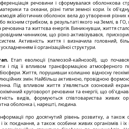
иференціація речовини і сформувалася оболонкова стр
материки та океани, різні типи земної кори. Їх об'єдну
заємодія абіотичних оболонок вела до утворення різних 
о якісним стрибком, в результаті якого на Землі, в ГО,
речовина та життєва енергія. Виникнувши, життя стало
провідним чинником, що різко активізувався, прискорив 
систем. Активність життя і визначила головний, б
ускладненням її організаційної структури.
ап.
Етап еволюції (палеозой-кайнозой), що почавс
ти і під її впливом трансформацією атмосферного по
біосфери. Життя, порушивши колишню відносну геохімі
олюційних змін. Найбільш активною, провідною формою
генна. Під впливом життя з'являється озоновий екр
охімічний круговорот речовини та енергії, що об'єднав
ітність видів, формуються співтовариства живих орг
тна оболонка і, нарешті, людина.
інформації про досягнутий рівень розвитку, а також 
і їх поєднання, а також особини живих організмів і їх