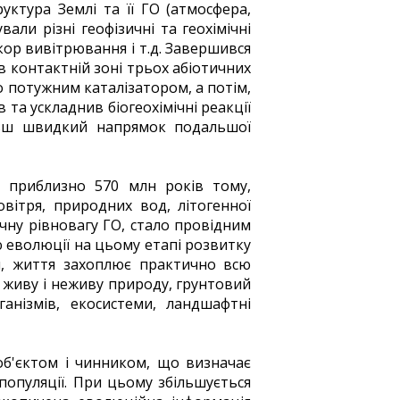
уктура Землі та її ГО (атмосфера,
вали різні геофізичні та геохімічні
кор вивітрювання і т.д. Завершився
 в контактній зоні трьох абіотичних
 потужним каталізатором, а потім,
та ускладнив біогеохімічні реакції
ільш швидкий напрямок подальшої
я приблизно 570 млн років тому,
вітря, природних вод, літогенної
чну рівновагу ГО, стало провідним
 еволюції на цьому етапі розвитку
ан, життя захоплює практично всю
 живу і неживу природу, грунтовий
анізмів, екосистеми, ландшафтні
об'єктом і чинником, що визначає
 популяції. При цьому збільшується