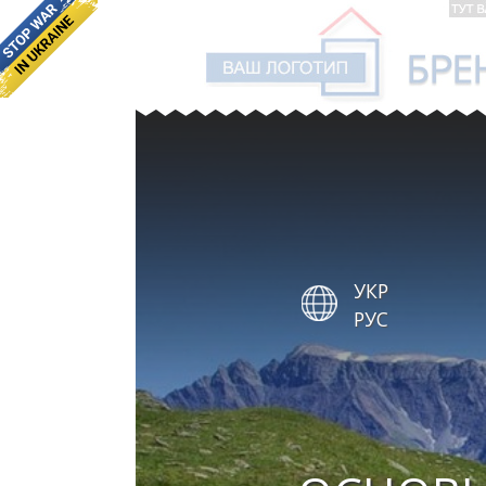
УКР
РУС