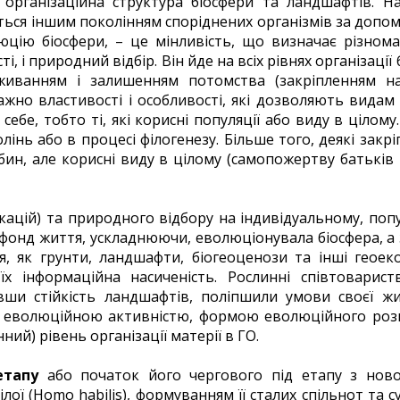
я організаційна структура біосфери та ландшафтів. 
ться іншим поколінням споріднених організмів за допом
ію біосфери, – це мінливість, що визначає різномані
 і природний відбір. Він йде на всіх рівнях організації бі
иванням і залишенням потомства (закріпленням нак
жно властивості і особливості, які дозволяють видам 
 себе, тобто ті, які корисні популяції або виду в ціло
олінь або в процесі філогенезу. Більше того, деякі зак
бин, але корисні виду в цілому (самопожертву батьків
кацій) та природного відбору на індивідуальному, поп
фонд життя, ускладнюючи, еволюціонувала біосфера, а з
ня, як грунти, ландшафти, біогеоценози та інші геое
 їх інформаційна насиченість. Рослинні співтоварист
вши стійкість ландшафтів, поліпшили умови своєї жит
 еволюційною активністю, формою еволюційного розв
ий) рівень організації матерії в ГО.
етапу
або початок його чергового під етапу з нов
ї (Homo habilis), формуванням її сталих спільнот та су