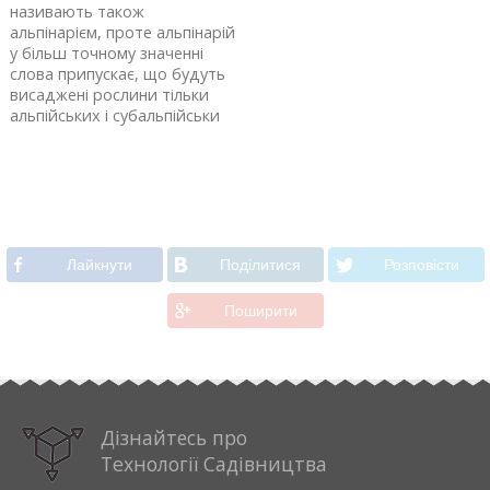
називають також
альпінарієм, проте альпінарій
у більш точному значенні
слова припускає, що будуть
висаджені рослини тільки
альпійських і субальпійськи
Лайкнути
Подiлитися
Розповiсти
Поширити
Дізнайтесь про
Технології Садівництва