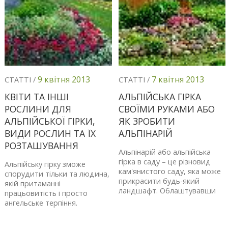
9 квітня 2013
7 квітня 2013
СТАТТІ /
СТАТТІ /
КВІТИ ТА ІНШІ
АЛЬПІЙСЬКА ГІРКА
РОСЛИНИ ДЛЯ
СВОЇМИ РУКАМИ АБО
АЛЬПІЙСЬКОЇ ГІРКИ,
ЯК ЗРОБИТИ
ВИДИ РОСЛИН ТА ЇХ
АЛЬПІНАРІЙ
РОЗТАШУВАННЯ
Альпінарій або альпійська
гірка в саду – це різновид
Альпійську гірку зможе
кам'янистого саду, яка може
спорудити тільки та людина,
прикрасити будь-який
якій притаманні
ландшафт. Облаштувавши
працьовитість і просто
ангельське терпіння.