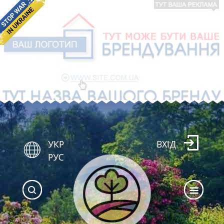
УКР
ВХІД
РУС