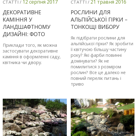
12 серпня 2017
21 травня 2016
СТАТТІ /
СТАТТІ /
ДЕКОРАТИВНЕ
РОСЛИНИ ДЛЯ
КАМІННЯ У
АЛЬПІЙСЬКОЇ ГІРКИ –
ЛАНДШАФТНОМУ
ТОНКОЩІ ВИБОРУ
ДИЗАЙНІ: ФОТО
Як підібрати рослини для
альпійської гірки? Як зробити
Приклади того, як можна
її квітучою більшу частину
застосувати декоративне
року? Які фарби повинні
каміння в оформленні саду,
домінувати? Як не
квітника чи двору.
помилитися з розміром
рослин? Все це далеко не
повний перелік питань і
триво