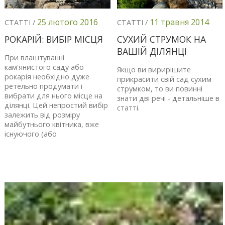
25 лютого 2016
11 травня 2014
СТАТТІ /
СТАТТІ /
РОКАРІЙ: ВИБІР МІСЦЯ
СУХИЙ СТРУМОК НА
ВАШІЙ ДІЛЯНЦІ
При влаштуванні
кам'янистого саду або
Якщо ви вирирішите
рокарія необхідно дуже
прикрасити свій сад сухим
ретельно продумати і
струмком, то ви повинні
вибрати для нього місце на
знати дві речі - детальніше в
ділянці. Цей непростий вибір
статті.
залежить від розміру
майбутнього квітника, вже
існуючого (або