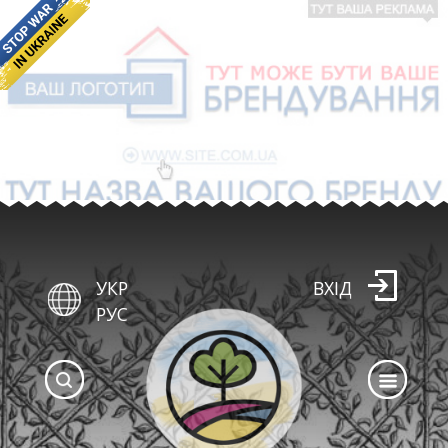
УКР
ВХІД
РУС