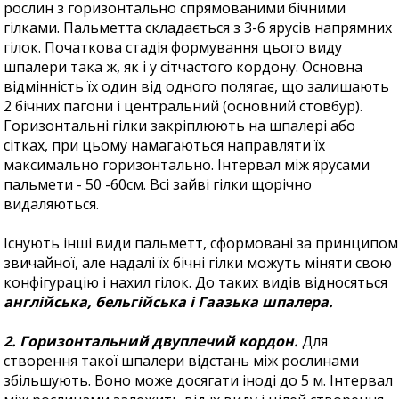
рослин з горизонтально спрямованими бічними
гілками. Пальметта складається з 3-6 ярусів напрямних
гілок. Початкова стадія формування цього виду
шпалери така ж, як і у сітчастого кордону. Основна
відмінність їх один від одного полягає, що залишають
2 бічних пагони і центральний (основний стовбур).
Горизонтальні гілки закріплюють на шпалері або
сітках, при цьому намагаються направляти їх
максимально горизонтально. Інтервал між ярусами
пальмети - 50 -60см. Всі зайві гілки щорічно
видаляються.
Існують інші види пальметт, сформовані за принципом
звичайної, але надалі їх бічні гілки можуть міняти свою
конфігурацію і нахил гілок. До таких видів відносяться
англійська, бельгійська і Гаазька шпалера.
2. Горизонтальний двуплечий кордон.
Для
створення такої шпалери відстань між рослинами
збільшують. Воно може досягати іноді до 5 м. Інтервал