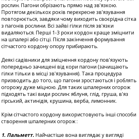
рослин. Пагони обрізають прямо над зв'язкою.
Протягом декількох років перехресне зв'язування
повторюється, завдяки чому виходить своєрідна сітка
з пагонів рослини. Всі зайві гілки після зв'язки
видаляються. Перші 1-3 роки кордон краще зміцнити
на шпалері або сітці. Після закінчення формування
сітчастого кордону опору прибирають.
Деякі садівники для зміцнення кордону пов'язують
попередньо зачищені від кори пагони (зачищають
гілки тільки в місці зв'язування). Така процедура
призводить до того, що пагони зростаються і роблять
огорожу дуже міцною. Для таких шпалерних огорож
підходять такі види рослин: яблуня, глід, груша, в'яз
гірський, актинідія, крушина, верба, лимонник.
Крім сітчастого кордону використовують інші способи
створення шпалерних огорож :
1. Пальметт.
Найчастіше вона виглядає у вигляді