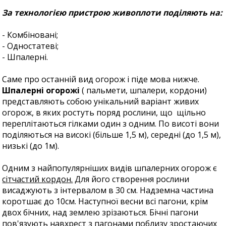
За технологією пристрою живоплоти поділяють на:
- Комбіновані;
- Одностатеві;
- Шпалерні.
Саме про останній вид огорож і піде мова нижче.
Шпалерні огорожі
( пальмети, шпалери, кордони)
представляють собою унікальний варіант живих
огорож, в яких ростуть поряд рослини, що щільно
переплітаються гілками один з одним. По висоті вони
поділяються на високі (більше 1,5 м), середні (до 1,5 м),
низькі (до 1м).
Одним з найпопулярніших видів шпалерних огорож є
сітчастий кордон.
Для його створення рослини
висаджують з інтервалом в 30 см. Надземна частина
коротшає до 10см. Наступної весни всі пагони, крім
двох бічних, над землею зрізаються. Бічні пагони
пов'язують навхрест з пагонами поблизу зростаючих