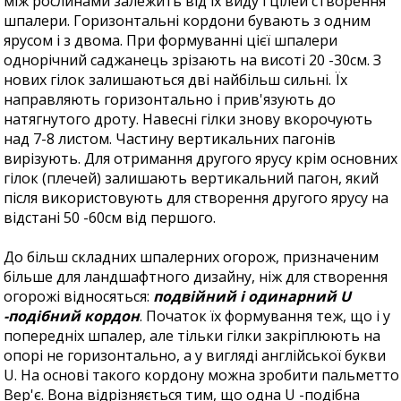
між рослинами залежить від їх виду і цілей створення
шпалери. Горизонтальні кордони бувають з одним
ярусом і з двома. При формуванні цієї шпалери
однорічний саджанець зрізають на висоті 20 -30см. З
нових гілок залишаються дві найбільш сильні. Їх
направляють горизонтально і прив'язують до
натягнутого дроту. Навесні гілки знову вкорочують
над 7-8 листом. Частину вертикальних пагонів
вирізують. Для отримання другого ярусу крім основних
гілок (плечей) залишають вертикальний пагон, який
після використовують для створення другого ярусу на
відстані 50 -60см від першого.
До більш складних шпалерних огорож, призначеним
більше для ландшафтного дизайну, ніж для створення
огорожі відносяться:
подвійний і одинарний U
-подібний кордон
. Початок їх формування теж, що і у
попередніх шпалер, але тільки гілки закріплюють на
опорі не горизонтально, а у вигляді англійської букви
U. На основі такого кордону можна зробити пальметто
Вер'є. Вона відрізняється тим, що одна U -подібна