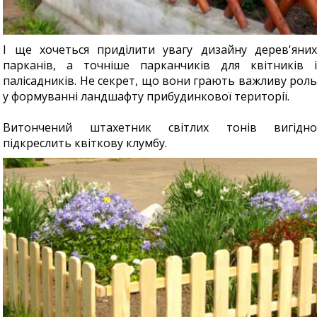
І ще хочеться приділити увагу дизайну дерев'яних
парканів, а точніше парканчиків для квітників і
палісадників. Не секрет, що вони грають важливу роль
у формуванні ландшафту прибудинкової території.
Витончений штахетник світлих тонів вигідно
підкреслить квіткову клумбу.