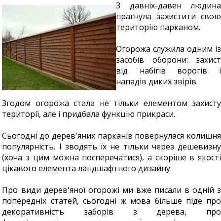
З давніх-давен людина
прагнула захистити свою
територію парканом.
Огорожа служила одним із
засобів оборони: захист
від набігів ворогів і
нападів диких звірів.
Згодом огорожа стала не тільки елементом захисту
території, але і придбала функцію прикраси.
Сьогодні до дерев'яних парканів повернулася колишня
популярність. І зводять їх не тільки через дешевизну
(хоча з цим можна посперечатися), а скоріше в якості
цікавого елемента ландшафтного дизайну.
Про види дерев'яної огорожі ми вже писали в одній з
попередніх статей, сьогодні ж мова більше піде про
декоративність заборів з дерева, про