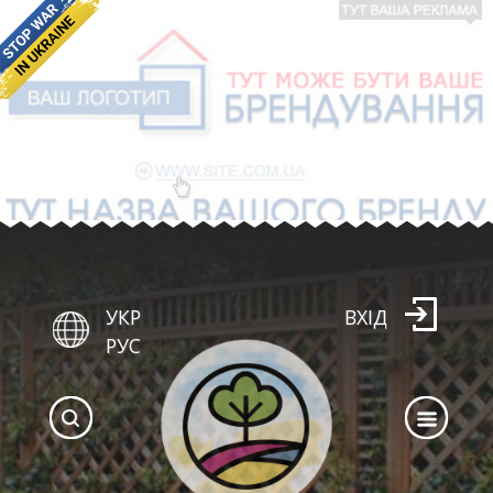
УКР
ВХІД
РУС