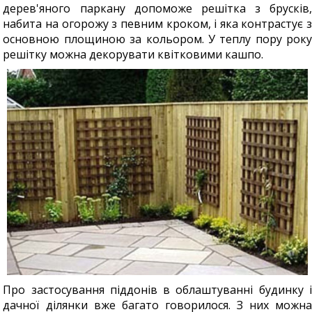
дерев'яного паркану допоможе решітка з брусків,
набита на огорожу з певним кроком, і яка контрастує з
основною площиною за кольором. У теплу пору року
решітку можна декорувати квітковими кашпо.
Про застосування піддонів в облаштуванні будинку і
дачної ділянки вже багато говорилося. З них можна