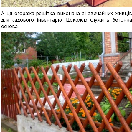
А ця огоража-решітка виконана зі звичайних живців
для садового інвентарю. Цоколем служить бетонна
основа.