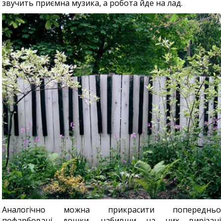
звучить приємна музика, а робота йде на лад.
Аналогічно можна прикрасити попередньо
пофарбовані дошки, набивши на них вирізані