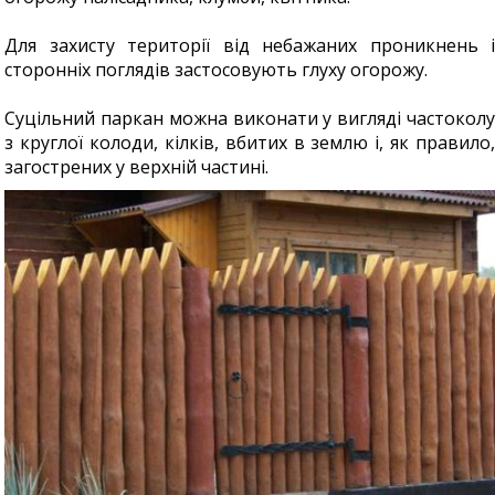
Для захисту території від небажаних проникнень і
сторонніх поглядів застосовують глуху огорожу.
Суцільний паркан можна виконати у вигляді частоколу
з круглої колоди, кілків, вбитих в землю і, як правило,
загострених у верхній частині.