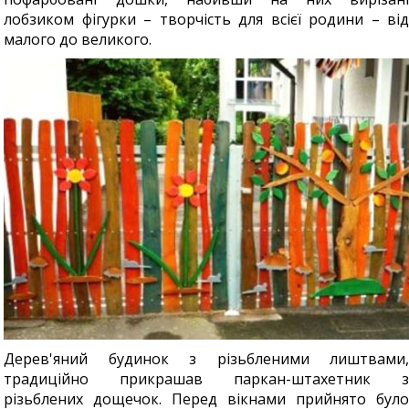
лобзиком фігурки – творчість для всієї родини – від
малого до великого.
Дерев'яний будинок з різьбленими лиштвами,
традиційно прикрашав паркан-штахетник з
різьблених дощечок. Перед вікнами прийнято було