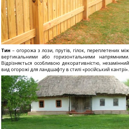
Тин
– огорожа з лози, прутів, гілок, переплетених між
вертикальними або горизонтальними напрямними.
Відрізняється особливою декоративністю, незамінний
вид огорожі для ландшафту в стилі «російський кантрі».