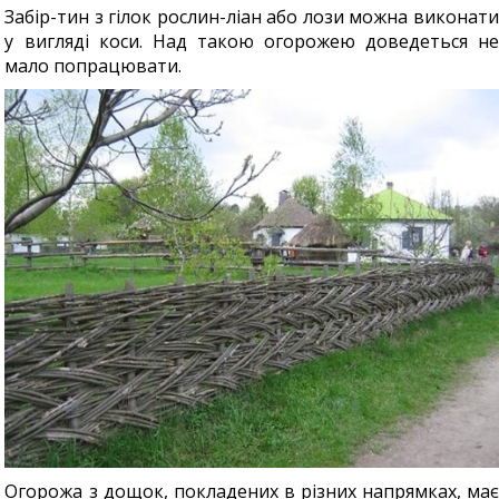
Забір-тин з гілок рослин-ліан або лози можна виконати
у вигляді коси. Над такою огорожею доведеться не
мало попрацювати.
Огорожа з дощок, покладених в різних напрямках, має