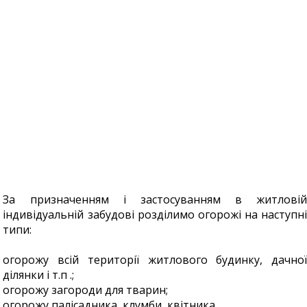
За призначенням і застосуванням в житловій
індивідуальній забудові розділимо огорожі на наступні
типи:
огорожу всій території житлового будинку, дачної
ділянки і т.п .;
огорожу загороди для тварин;
огорожу палісадника, клумби, квітника.