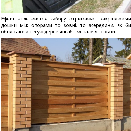
Ефект «плетеного» забору отримаємо, закріплюючи
дошки між опорами то зовні, то зсередини, як би
обплітаючи несучі дерев'яні або металеві стовпи.