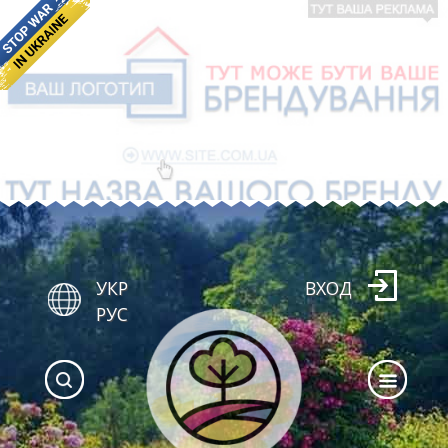
УКР
ВХОД
РУС