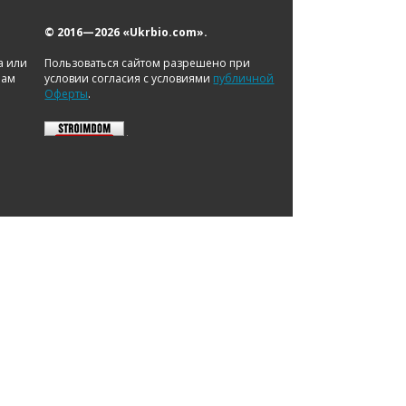
© 2016—2026
«Ukrbio.com».
а или
Пользоваться сайтом разрешено при
нам
условии согласия с условиями
публичной
Оферты
.