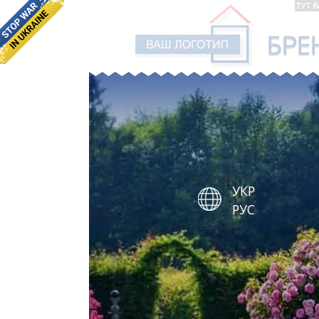
УКР
РУС