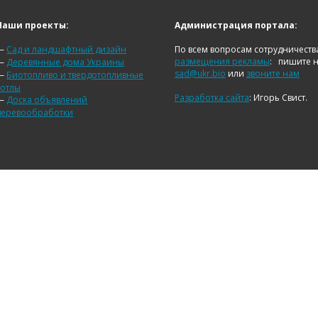
Наши проекты:
Администрация портала:
—
Сад и ландшафтный дизайн
По всем вопросам сотрудничеств
размещения рекламы
:
пишите 
—
Деревянные дома Украины
sad@ukr.bio
или
звоните нам
—
Биотопливо и твердотопливные
котлы
Разработка сайта
: Игорь Свист.
—
Доска объявлений
деревообработки