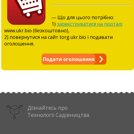
— Що для цього потрібно:
1)
зареєструватися на порталі
www.ukr.bio (безкоштовно),
2) повернутися на сайт torg.ukr.bio і подавати
оголошення.
Подати оголошення
Дізнайтесь про
Технології Садівництва