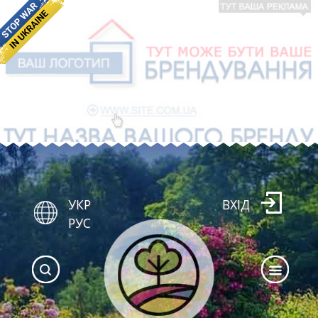
УКР
ВХІД
РУС