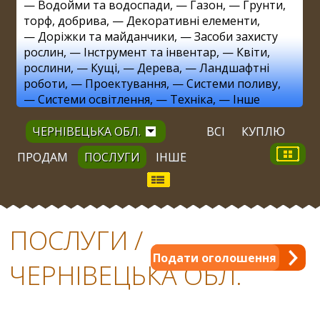
—
Водойми та водоспади
, —
Газон
, —
Грунти,
торф, добрива
, —
Декоративні елементи
,
—
Доріжки та майданчики
, —
Засоби захисту
рослин
, —
Інструмент та інвентар
, —
Квіти,
рослини
, —
Кущі
, —
Дерева
, —
Ландшафтні
роботи
, —
Проектування
, —
Системи поливу
,
—
Системи освітлення
, —
Техніка
, —
Інше
ЧЕРНІВЕЦЬКА ОБЛ.
ВСІ
КУПЛЮ
ПРОДАМ
ПОСЛУГИ
ІНШЕ
ПОСЛУГИ /
Подати оголошення
ЧЕРНІВЕЦЬКА ОБЛ.