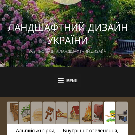
ЛАНДШАФТНИЙ ДИЗАЙН
УКРАЇНИ
ВСЕ ПРО САД ТА ЛАНДШАФТНИЙ ДИЗАЙН
—
Альпійські гірки
, —
Внутрішнє озеленення
,