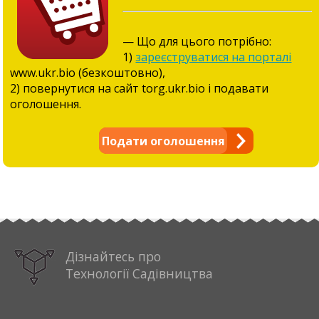
— Що для цього потрібно:
1)
зареєструватися на порталі
www.ukr.bio (безкоштовно),
2) повернутися на сайт torg.ukr.bio і подавати
оголошення.
Подати оголошення
Дізнайтесь про
Технології Садівництва