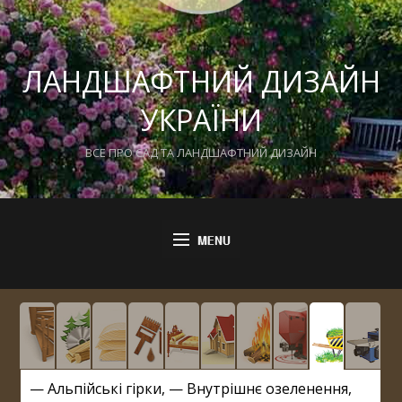
ЛАНДШАФТНИЙ ДИЗАЙН
УКРАЇНИ
ВСЕ ПРО САД ТА ЛАНДШАФТНИЙ ДИЗАЙН
—
Альпійські гірки
, —
Внутрішнє озеленення
,