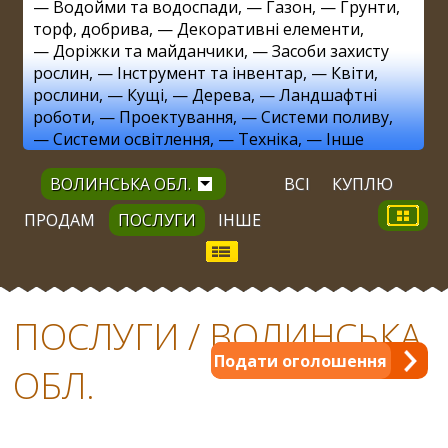
—
Водойми та водоспади
, —
Газон
, —
Грунти,
торф, добрива
, —
Декоративні елементи
,
—
Доріжки та майданчики
, —
Засоби захисту
рослин
, —
Інструмент та інвентар
, —
Квіти,
рослини
, —
Кущі
, —
Дерева
, —
Ландшафтні
роботи
, —
Проектування
, —
Системи поливу
,
—
Системи освітлення
, —
Техніка
, —
Інше
ВОЛИНСЬКА ОБЛ.
ВСІ
КУПЛЮ
ПРОДАМ
ПОСЛУГИ
ІНШЕ
ПОСЛУГИ / ВОЛИНСЬКА
Подати оголошення
ОБЛ.