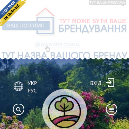
УКР
ВХІД
РУС