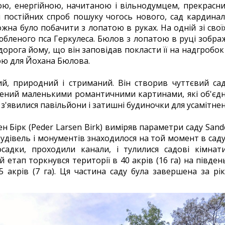
ю, енергійною, начитаною і вільнодумцем, прекрасни
і постійних спроб пошуку чогось нового, сад кардинал
ожна було побачити з лопатою в руках. На одній зі сво
бленого пса Геркулеса. Бюлов з лопатою в руці зображ
дорога йому, що він заповідав покласти її на надгробок
вою для Йохана Бюлова.
, природний і стриманий. Він створив чуттєвий сад 
ений маленькими романтичними картинами, які об'єд
 з'явилися павільйони і затишні будиночки для усамітне
ен Бірк (Peder Larsen Birk) виміряв параметри саду Sa
будівель і монументів знаходилося на той момент в саду,
адки, проходили канали, і тулилися садові кімнати
етап торкнувся території в 40 акрів (16 га) на південь
5 акрів (7 га). Ця частина саду була завершена за рік