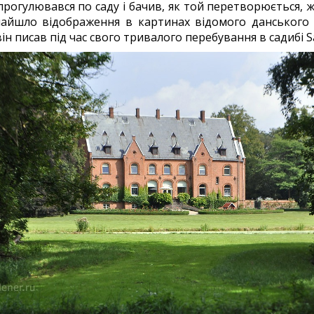
прогулювався по саду і бачив, як той перетворюється, 
найшло відображення в картинах відомого данського
і він писав під час свого тривалого перебування в садибі 