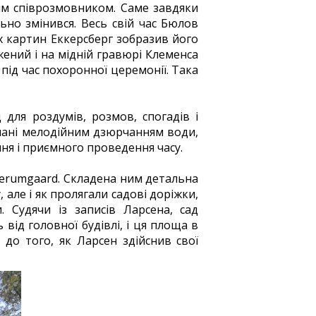
м співрозмовником. Саме завдяки
ьно змінився. Весь свій час Бюлов
їх картин Еккерсберг зобразив його
ений і на мідній гравюрі Клеменса
 під час похоронної церемонії. Така
для роздумів, розмов, спогадів і
нані мелодійним дзюрчанням води,
ння і приємного проведення часу.
nderumgaard. Складена ним детальна
 але і як пролягали садові доріжки,
. Судячи із записів Ларсена, сад
 від головної будівлі, і ця площа в
 до того, як Ларсен здійснив свої