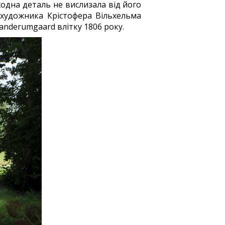
жодна деталь не вислизала від його
 художника Крістофера Вільхельма
Sanderumgaard влітку 1806 року.