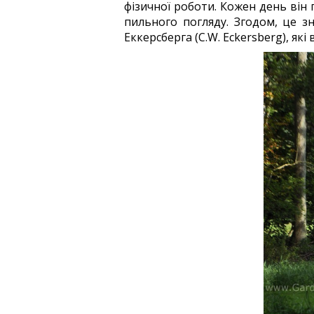
фізичної роботи. Кожен день він 
пильного погляду. Згодом, це з
Еккерсберга (C.W. Eckersberg), як