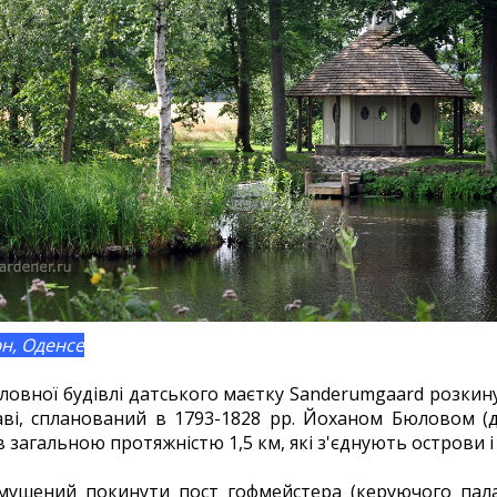
юн, Оденсе
головної будівлі датського маєтку Sanderumgaard розки
ві, спланований в 1793-1828 рр. Йоханом Бюловом (да
загальною протяжністю 1,5 км, які з'єднують острови і 
мушений покинути пост гофмейстера (керуючого пал