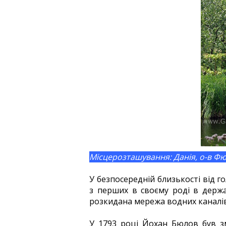
Місцерозташування: Данія, о-в Ф
У безпосередній близькості від 
з перших в своєму роді в держа
розкидана мережа водних каналів 
У 1793 році Йохан Бюлов був з