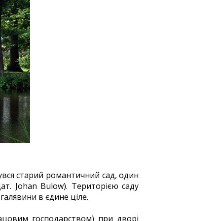
нувся старий романтичний сад, один
т. Johan Bulow). Територією саду
галявини в єдине ціле.
ацовим господарством) при дворі