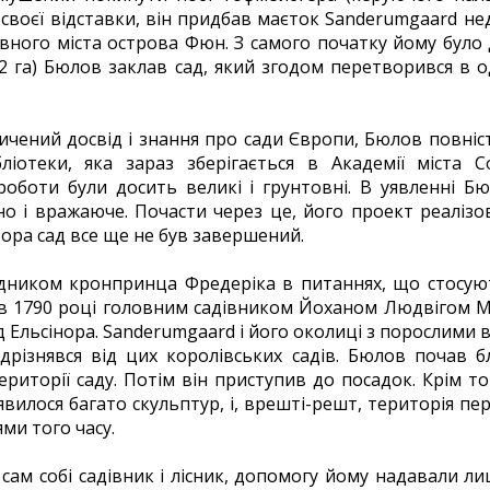
 своєї відставки, він придбав маєток Sanderumgaard не
овного міста острова Фюн. З самого початку йому було
22 га) Бюлов заклав сад, який згодом перетворився в
чений досвід і знання про сади Європи, Бюлов повніс
бліотеки, яка зараз зберігається в Академії міста 
 роботи були досить великі і грунтовні. В уявленні 
о і вражаюче. Почасти через це, його проект реалізо
тора сад все ще не був завершений.
дником кронпринца Фредеріка в питаннях, що стосуют
их в 1790 році головним садівником Йоханом Людвігом М
д Ельсінора. Sanderumgaard і його околиці з порослими 
різнявся від цих королівських садів. Бюлов почав б
риторії саду. Потім він приступив до посадок. Крім то
'явилося багато скульптур, і, врешті-решт, територія 
ями того часу.
 сам собі садівник і лісник, допомогу йому надавали л