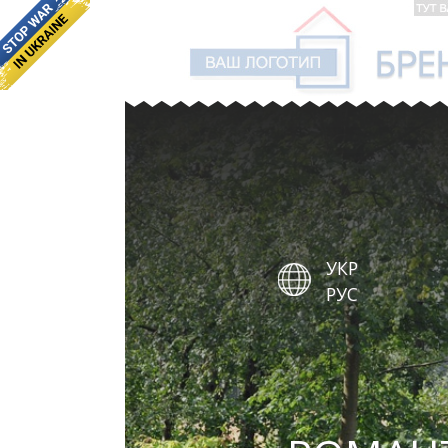
УКР
РУС