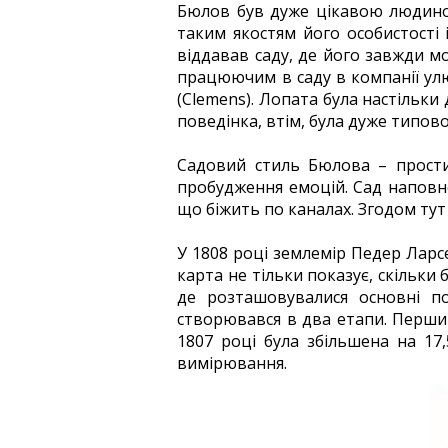
Бюлов був дуже цікавою людино
таким якостям його особистості 
віддавав саду, де його завжди м
працюючим в саду в компанії улю
(Clemens). Лопата була настільки 
поведінка, втім, була дуже типо
Садовий стиль Бюлова – простий
пробудження емоцій. Сад наповн
що біжить по каналах. Згодом тут
У 1808 році землемір Педер Ларс
карта не тільки показує, скільки 
де розташовувалися основні пос
створювався в два етапи. Перший 
1807 році була збільшена на 17,
вимірювання.