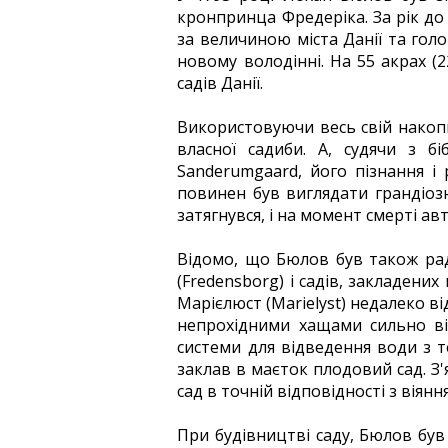
кронпринца Фредеріка. За рік до
за величиною міста Данії та гол
новому володінні. На 55 акрах (
садів Данії.
Використовуючи весь свій накопи
власної садиби. А, судячи з бі
Sanderumgaard, його пізнання і
повинен був виглядати грандіозн
затягнувся, і на момент смерті ав
Відомо, що Бюлов був також ра
(Fredensborg) і садів, закладен
Марієлюст (Marielyst) недалеко ві
непрохідними хащами сильно від
системи для відведення води з те
заклав в маєток плодовий сад. З
сад в точній відповідності з віянн
При будівництві саду, Бюлов був