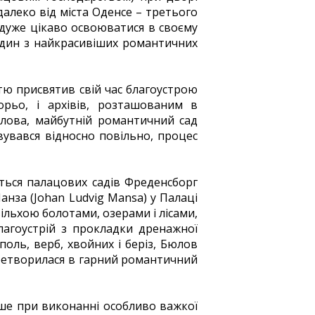
далеко від міста Оденсе – третього
 дуже цікаво освоюватися в своєму
 один з найкрасивіших романтичних
тю присвятив свій час благоустрою
Сорьо, і архівів, розташованим в
Бюлова, майбутній романтичний сад
вувався відносно повільно, процес
ься палацових садів Фреденсборг
анза (Johan Ludvig Mansa) у Палаці
вільхою болотами, озерами і лісами,
лагоустрій з прокладки дренажної
поль, верб, хвойних і беріз, Бюлов
перетворилася в гарний романтичний
ише при виконанні особливо важкої