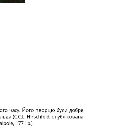
вого часу. Його творцю були добре
да (C.C.L. Hirschfeld, опублікована
pole, 1771 р.).