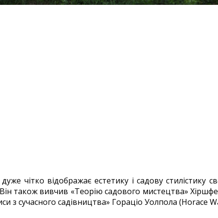
уже чітко відображає естетику і садову стилістику с
 Він також вивчив «Теорію садового мистецтва» Хіршфель
риси з сучасного садівництва» Гораціо Уолпола (Horace Wal