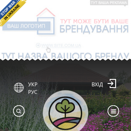
УКР
ВХІД
РУС