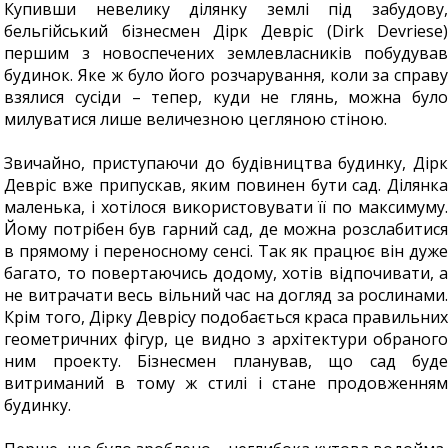
Купивши невелику ділянку землі під забудову,
бельгійський бізнесмен Дірк Девріс (Dirk Devriese)
першим з новоспечених землевласників побудував
будинок. Яке ж було його розчарування, коли за справу
взялися сусіди – тепер, куди не глянь, можна було
милуватися лише величезною цегляною стіною.
Звичайно, приступаючи до будівництва будинку, Дірк
Девріс вже припускав, яким повинен бути сад. Ділянка
маленька, і хотілося використовувати її по максимуму.
Йому потрібен був гарний сад, де можна розслабитися
в прямому і переносному сенсі. Так як працює він дуже
багато, то повертаючись додому, хотів відпочивати, а
не витрачати весь вільний час на догляд за рослинами.
Крім того, Дірку Деврісу подобається краса правильних
геометричних фігур, це видно з архітектури обраного
ним проекту. Бізнесмен планував, що сад буде
витриманий в тому ж стилі і стане продовженням
будинку.