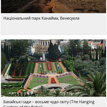
Національний парк Канайма, Венесуела
Бахайські сади – восьме чудо світу (The Hanging
Gardens of the Bahai)