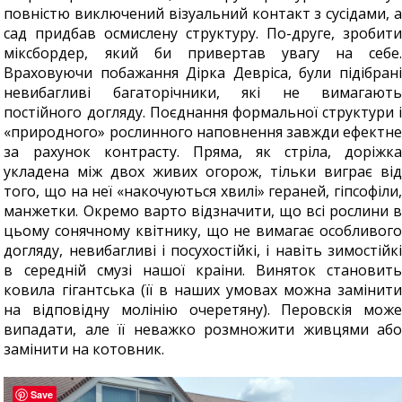
повністю виключений візуальний контакт з сусідами, а
сад придбав осмислену структуру. По-друге, зробити
міксбордер, який би привертав увагу на себе.
Враховуючи побажання Дірка Девріса, були підібрані
невибагливі багаторічники, які не вимагають
постійного догляду. Поєднання формальної структури і
«природного» рослинного наповнення завжди ефектне
за рахунок контрасту. Пряма, як стріла, доріжка
укладена між двох живих огорож, тільки виграє від
того, що на неї «накочуються хвилі» гераней, гіпсофіли,
манжетки. Окремо варто відзначити, що всі рослини в
цьому сонячному квітнику, що не вимагає особливого
догляду, невибагливі і посухостійкі, і навіть зимостійкі
в середній смузі нашої краіни. Виняток становить
ковила гігантська (її в наших умовах можна замінити
на відповідну молінію очеретяну). Перовскія може
випадати, але її неважко розмножити живцями або
замінити на котовник.
Save