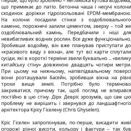
Перше, що було зроблено – неглибока кутова водойма,
що примикає до патіо. Бетонна чаша і несучі колони
сходинок доріжки гідроізольовані EPDM-мембраною.
На колони посадили стінки з оздоблювального
каменю, порожнечі залили цементом, зверху – той же
оздоблювальний камінь. Передбачили і ніші для
невибагливих водних рослин. Все дуже функціонально.
Зробивши водойму, він вже планував приступати до
«красивого виду з вікна», але тут всі карти сплутали
сусіди, які в короткі терміни звели буквально ... «велику
китайську стіну» довжиною двадцять чотири метри.
При цьому на нижньому, напівпідвальному поверсі
вони розташували басейн, зробивши вікна на рівні
трохи вище землі. Потрібно було терміново
закриватися, причому так, щоб погляд не впирався
постійно в цю стіну. Дірк Девріс зрозумів, що сам цю
проблему не вирішить і звернувся до ландшафтного
архітектора Крісу Гіселену (Chris Ghyselen).
Кріс Гіселен запропонував, по-перше, висадити живі
огорожі різної висоти, кольору і фактури – так був