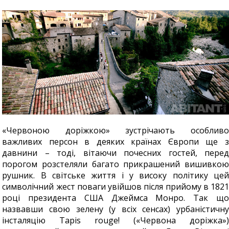
«Червоною доріжкою» зустрічають особливо
важливих персон в деяких країнах Європи ще з
давнини – тоді, вітаючи почесних гостей, перед
порогом розстеляли багато прикрашений вишивкою
рушник. В світське життя і у високу політику цей
символічний жест поваги увійшов після прийому в 1821
році президента США Джеймса Монро. Так що
назвавши свою зелену (у всіх сенсах) урбаністичну
інсталяцію Tapis rouge! («Червона доріжка»)