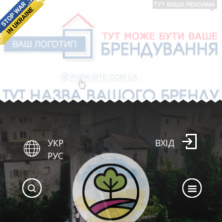
УКР
ВХІД
РУС