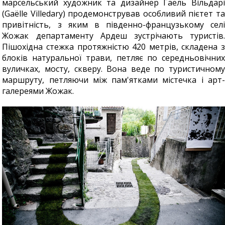
марсельський художник та дизайнер Гаель Вільдарі
(Gaëlle Villedary) продемонстрував особливий пієтет та
привітність, з яким в південно-французькому селі
Жожак департаменту Ардеш зустрічають туристів.
Пішохідна стежка протяжністю 420 метрів, складена з
блоків натуральної трави, петляє по середньовічних
вуличках, мосту, скверу. Вона веде по туристичному
маршруту, петляючи між пам'ятками містечка і арт-
галереями Жожак.