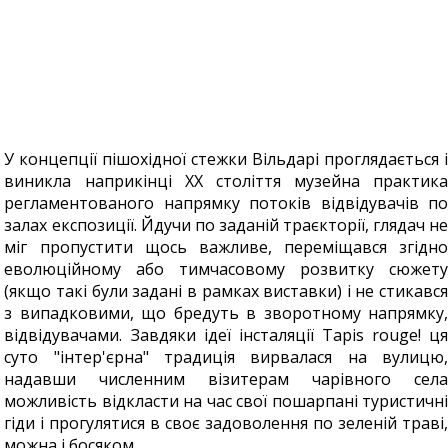
У концепції пішохідної стежки Вільдарі проглядається і
виникла наприкінці ХХ століття музейна практика
регламентованого напрямку потоків відвідувачів по
залах експозиції. Йдучи по заданій траєкторії, глядач не
міг пропустити щось важливе, переміщався згідно
еволюційному або тимчасовому розвитку сюжету
(якщо такі були задані в рамках виставки) і не стикався
з випадковими, що бредуть в зворотному напрямку,
відвідувачами. Завдяки ідеї інсталяції Tapis rouge! ця
суто "інтер'єрна" традиція вирвалася на вулицю,
надавши численним візитерам чарівного села
можливість відкласти на час свої пошарпані туристичні
гіди і прогулятися в своє задоволення по зеленій траві,
можна і босяком ...