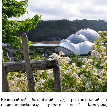
Незвичайний ботанічний сад, розташований в
південно-західному графстві Англії Корнуолл,