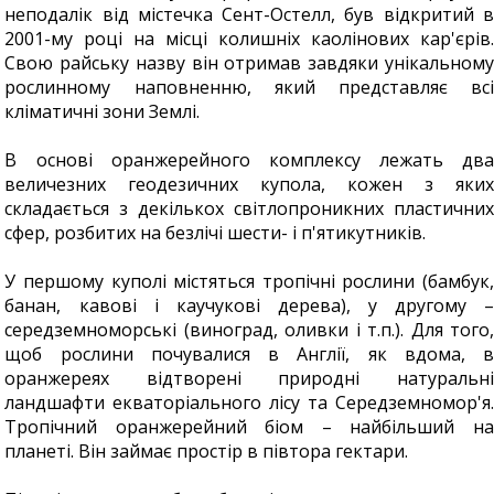
неподалік від містечка Сент-Остелл, був відкритий в
2001-му році на місці колишніх каолінових кар'єрів.
Свою райську назву він отримав завдяки унікальному
рослинному наповненню, який представляє всі
кліматичні зони Землі.
В основі оранжерейного комплексу лежать два
величезних геодезичних купола, кожен з яких
складається з декількох світлопроникних пластичних
сфер, розбитих на безлічі шести- і п'ятикутників.
У першому куполі містяться тропічні рослини (бамбук,
банан, кавові і каучукові дерева), у другому –
середземноморські (виноград, оливки і т.п.). Для того,
щоб рослини почувалися в Англії, як вдома, в
оранжереях відтворені природні натуральні
ландшафти екваторіального лісу та Середземномор'я.
Тропічний оранжерейний біом – найбільший на
планеті. Він займає простір в півтора гектари.