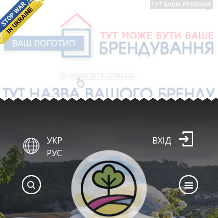
УКР
ВХІД
РУС