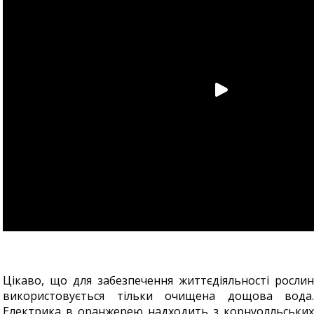
Цікаво, що для забезпечення життєдіяльності рослин
використовується тільки очищена дощова вода.
Електрика в оранжерею надходить з корнуолльських