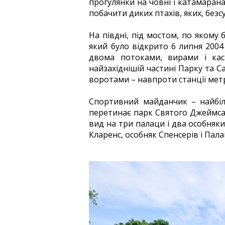
прогулянки на човні і катамарана
побачити диких птахів, яких, без
На півдні, під мостом, по якому 
який було відкрито 6 липня 2004
двома потоками, вирами і кас
найзахіднішій частині Парку та С
воротами – навпроти станції мет
Спортивний майданчик – найбіл
перетинає парк Святого Джеймса (
вид на три палаци і два особняки
Кларенс, особняк Спенсерів і Пала