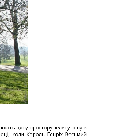
орюють одну простору зелену зону в
році, коли Король Генріх Восьмий