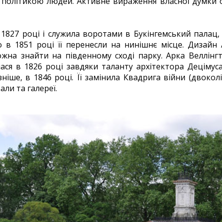
х політикою людей. Активне вираження власної думки 
1827 році і служила воротами в Букінгемський палац,
о в 1851 році її перенесли на нинішнє місце. Дизайн
ожна знайти на південному сході парку. Арка Веллінг
лася в 1826 році завдяки таланту архітектора Децімуса
зніше, в 1846 році. Її замінила Квадрига війни (двокол
али та галереї.