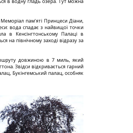
ься в водну гладь озера. Тут можна
й Меморіал пам'яті Принцеси Діани,
еси: вода спадає з найвищої точки
ла в Кенсінгтонському Палаці в
ся на північному заході відразу за
аршруту довжиною в 7 миль, який
нгтона. Звідси відкривається гарний
алац, Букінгемський палац, особняк