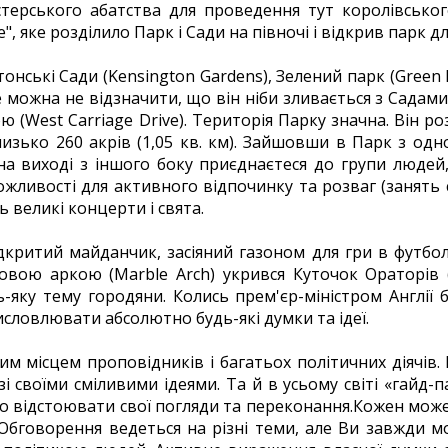
стерського абатства для проведення тут королівсько
, яке розділило Парк і Сади на півночі і відкрив парк д
онські Сади (Kensington Gardens), Зелений парк (Green Pa
 можна не відзначити, що він ніби зливається з Садами 
 (West Carriage Drive). Територія Парку значна. Він розк
изько 260 акрів (1,05 кв. км). Зайшовши в Парк з одн
а виході з іншого боку приєднаєтеся до групи людей,
ожливості для активного відпочинку та розваг (занять 
ть великі концерти і свята.
дкритий майданчик, засіяний газоном для гри в футбо
овою аркою (Marble Arch) укрився Куточок Ораторів (
ь-яку тему городяни. Колись прем'єр-міністром Англії 
словлювати абсолютно будь-які думки та ідеї.
им місцем проповідників і багатьох політичних діячів. 
зі своїми сміливими ідеями. Та й в усьому світі «гайд
ьно відстоювати свої погляди та переконання.Кожен мож
 Обговорення ведеться на різні теми, але Ви завжди 