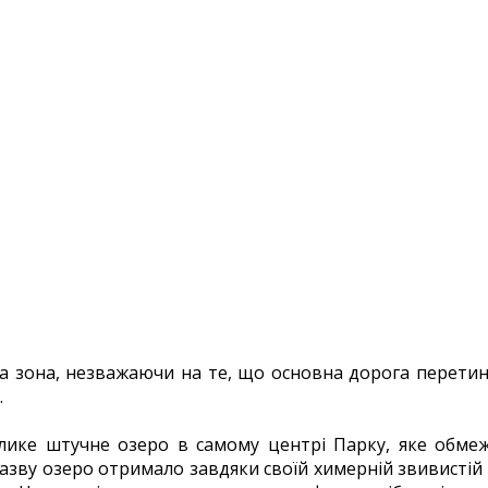
а зона, незважаючи на те, що основна дорога перетинає
.
елике штучне озеро в самому центрі Парку, яке обмеж
назву озеро отримало завдяки своїй химерній звивистій