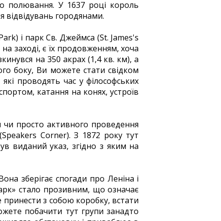
го полювання. У 1637 році король
ля відвідувань городянами.
rk) і парк Св. Джеймса (St. James's
на заході, є їх продовженням, хоча
инувся на 350 акрах (1,4 кв. км), а
ого боку, Ви можете стати свідком
 які проводять час у філософських
спортом, катання на конях, устроїв
л чи просто активного проведення
Speakers Corner). З 1872 року тут
був виданий указ, згідно з яким на
Вона зберігає спогади про Леніна і
-парк» стало прозивним, що означає
е принести з собою коробку, встати
можете побачити тут групи занадто