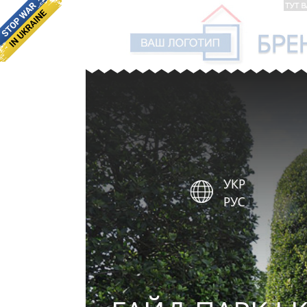
УКР
РУС