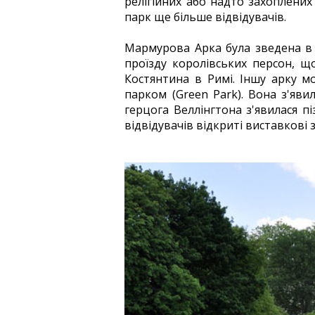
релігійних або надто захоплени
парк ще більше відвідувачів.
Мармурова Арка була зведена в 
проїзду королівських персон, щ
Костянтина в Римі. Іншу арку м
парком (Green Park). Вона з'яви
герцога Веллінгтона з'явилася пі
відвідувачів відкриті виставкові з