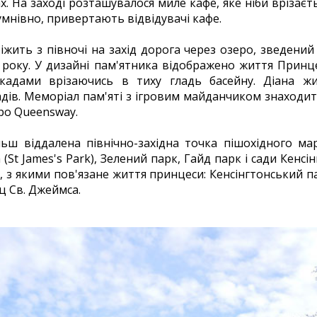
х. На заході розташувалося миле кафе, яке ніби врізаєт
сумнівно, привертають відвідувачі кафе.
біжить з півночі на захід дорога через озеро, зведени
 року. У дизайні пам'ятника відображено життя Принц
кадами врізаючись в тиху гладь басейну. Діана жи
адів. Меморіал пам'яті з ігровим майданчиком знаходить
ро Queensway.
ьш віддалена північно-західна точка пішохідного м
St James's Park), Зелений парк, Гайд парк і сади Кенсі
, з якими пов'язане життя принцеси: Кенсінгтонський п
ц Св. Джеймса.