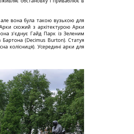
оживляє обстановку і приваблює в
 але вона була такою вузькою для
 Арки схожий з архітектурою Арки
тона з'єднує Гайд Парк із Зеленим
 Бартона (Decimus Burton). Статуя
існа колісниця). Усередині арки для