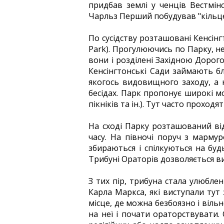
придбав землі у ченців Вестмін
Чарльз Перший побудував "кільце"
По сусідству розташовані Кенсінгт
Park). Прогулюючись по Парку, не
вони і розділені Західною Дорогою
Кенсінгтонські Сади займають бл
якогось видовищного заходу, а н
бесідах. Парк пропонує широкі м
пікніків та ін.). Тут часто проходя
На сході Парку розташований ві
часу. На півночі поруч з мармур
збираються і спілкуються на буд
Трибуні Ораторів дозволяється ви
З тих пір, трибуна стала улюблен
Карла Маркса, які виступали тут 
місце, де можна безбоязно і віл
на неї і почати ораторствувати.