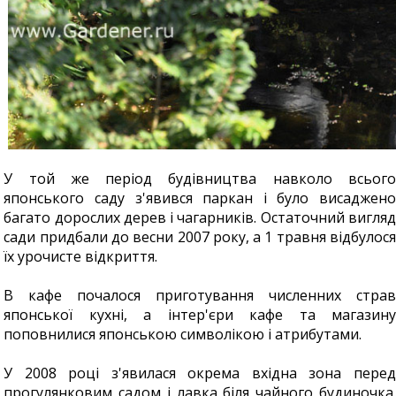
У той же період будівництва навколо всього
японського саду з'явився паркан і було висаджено
багато дорослих дерев і чагарників. Остаточний вигляд
сади придбали до весни 2007 року, а 1 травня відбулося
їх урочисте відкриття.
В кафе почалося приготування численних страв
японської кухні, а інтер'єри кафе та магазину
поповнилися японською символікою і атрибутами.
У 2008 році з'явилася окрема вхідна зона перед
прогулянковим садом і лавка біля чайного будиночка.