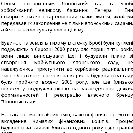
Своїм походженням Японський сад в Бробі
зобов'язаний великому бажанню Петера і Енн
створити тихий і гармонійний оазис життя, який би
передавав їх захоплення не тільки японськими садами,
а й японською культурою в цілому.
Будинок та земля в тихому містечку Бробі були куплені
подружжям в березні 2000 року, але перші п'ять років
вони лише виношували ідеї і будували плани зі
створення майбутнього японського саду, не
наважуючись приступити до серйозних радикальних
змін. Остаточне рішення на користь будівництва саду
було прийнято восени 2005 року, але ще близько
півроку у подружжя пішло на залагодження деяких
формальностей і реєстрацію власного бренду
"Японські сади".
Настав час масштабних змін, важкої фізичної роботи і
вкладення чималих фінансових коштів. Процес
будівництва зайняв близько одного року і до травня