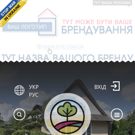
УКР
ВХІД
РУС