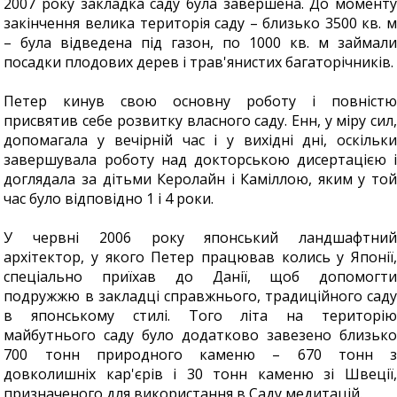
2007 року закладка саду була завершена. До моменту
закінчення велика територія саду – близько 3500 кв. м
– була відведена під газон, по 1000 кв. м займали
посадки плодових дерев і трав'янистих багаторічників.
Петер кинув свою основну роботу і повністю
присвятив себе розвитку власного саду. Енн, у міру сил,
допомагала у вечірній час і у вихідні дні, оскільки
завершувала роботу над докторською дисертацією і
доглядала за дітьми Керолайн і Каміллою, яким у той
час було відповідно 1 і 4 роки.
У червні 2006 року японський ландшафтний
архітектор, у якого Петер працював колись у Японії,
спеціально приїхав до Данії, щоб допомогти
подружжю в закладці справжнього, традиційного саду
в японському стилі. Того літа на територію
майбутнього саду було додатково завезено близько
700 тонн природного каменю – 670 тонн з
довколишніх кар'єрів і 30 тонн каменю зі Швеції,
призначеного для використання в Саду медитацій.