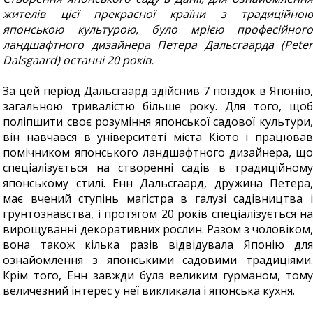
жителів цієї прекрасної країни з традиційною
японською культурою, було мрією професійного
ландшафтного дизайнера Петера Дальсгаарда (Peter
Dalsgaard) останні 20 років.
За цей період Дальсгаард здійснив 7 поїздок в Японію,
загальною тривалістю більше року. Для того, щоб
поліпшити своє розуміння японської садової культури,
він навчався в університеті міста Кіото і працював
помічником японського ландшафтного дизайнера, що
спеціалізується на створенні садів в традиційному
японському стилі. Енн Дальсгаард, дружина Петера,
має вчений ступінь магістра в галузі садівництва і
грунтознавства, і протягом 20 років спеціалізується на
вирощуванні декоративних рослин. Разом з чоловіком,
вона також кілька разів відвідувала Японію для
ознайомлення з японськими садовими традиціями.
Крім того, Енн завжди була великим гурманом, тому
величезний інтерес у неї викликала і японська кухня.