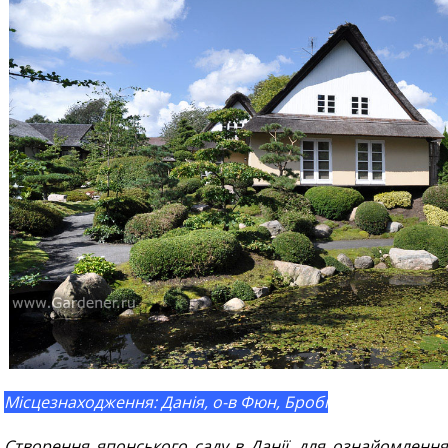
Місцезнаходження: Данія, о-в Фюн, Бробі
Створення японського саду в Данії, для ознайомлення