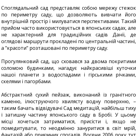
Споглядальний сад представляє собою мережу стежок
по периметру саду, що дозволяють вивчати його
внутрішній простір і милуватися перспективами. Такий
прийом часто використовується в японських садах, але
не характерний для традиційних садів Данії, де
оглядові маршрути прокладені по центральній частині,
а "красоти" розташовані по периметру саду.
Прогулянковий сад, що сховався за двома покритими
соломою будинками, нагадує найкрасивіші куточки
нашої планети з водоспадами і гірськими річками,
скелями і пагорбами.
Абстрактний сухий пейзаж, виконаний із гранітного
каменю, ілюструючого хвилясту водну поверхню, –
таким бачать відвідувачі Сад медитацій, найбільш тиху
і затишну частину японського саду в Бробі. У цьому
місці хочеться затриматися, присісти і, якщо не
помедитувати, то неодмінно зануритися в світ мрій,
фантазій або приємних спогадів. Восени 2006 року тут