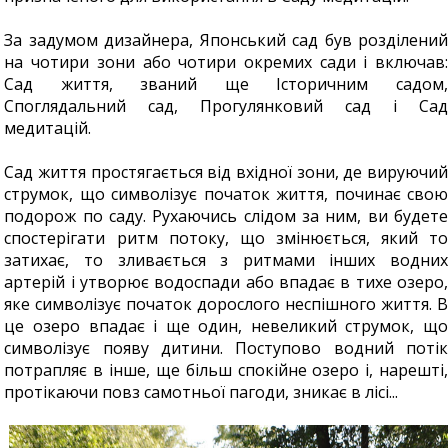
За задумом дизайнера, Японський сад був розділений
на чотири зони або чотири окремих сади і включав:
Сад життя, званий ще Історичним садом,
Споглядальний сад, Прогулянковий сад і Сад
медитацій.
Сад життя простягається від вхідної зони, де вируючий
струмок, що символізує початок життя, починає свою
подорож по саду. Рухаючись слідом за ним, ви будете
спостерігати ритм потоку, що змінюється, який то
затихає, то зливається з ритмами інших водних
артерій і утворює водоспади або впадає в тихе озеро,
яке символізує початок дорослого неспішного життя. В
це озеро впадає і ще один, невеликий струмок, що
символізує появу дитини. Поступово водний потік
потрапляє в інше, ще більш спокійне озеро і, нарешті,
протікаючи повз самотньої пагоди, зникає в лісі...