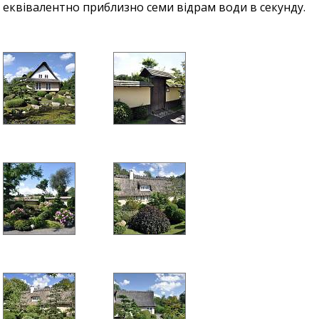
еквівалентно приблизно семи відрам води в секунду.