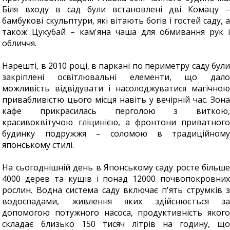
Біля входу в сад були встановлені дві Комацу –
бамбукові скульптури, які вітають богів і гостей саду, а
також Цукубай – кам'яна чаша для обмивання рук і
обличчя.
Нарешті, в 2010 році, в паркані по периметру саду були
закріплені освітлювальні елементи, що дало
можливість відвідувати і насолоджуватися магічною
привабливістю цього місця навіть у вечірній час. Зона
кафе прикрасилась перголою з виткою,
красивоквітучою гліцинією, а фронтони приватного
будинку подружжя – соломою в традиційному
японському стилі.
На сьогоднішній день в Японському саду росте більше
4000 дерев та кущів і понад 12000 почвопокровних
рослин. Водна система саду включає п'ять струмків з
водоспадами, живлення яких здійснюється за
допомогою потужного насоса, продуктивність якого
складає близько 150 тисяч літрів на годину, що