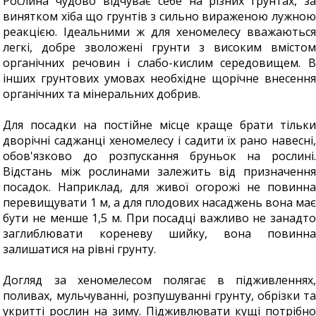
Рослина чудово відчуває себе на різних грунтах, за
винятком хіба що грунтів з сильно вираженою лужною
реакцією. Ідеальними ж для хеномелесу вважаються
легкі, добре зволожені грунти з високим вмістом
органічних речовин і слабо-кислим середовищем. В
інших грунтових умовах необхідне щорічне внесення
органічних та мінеральних добрив.
Для посадки на постійне місце краще брати тільки
дворічні саджанці хеномелесу і садити їх рано навесні,
обов'язково до розпускання бруньок на рослині.
Відстань між рослинами залежить від призначення
посадок. Наприклад, для живої огорожі не повинна
перевищувати 1 м, а для плодових насаджень вона має
бути не менше 1,5 м. При посадці важливо не занадто
заглиблювати кореневу шийку, вона повинна
залишатися на рівні грунту.
Догляд за хеномелесом полягає в підживленнях,
поливах, мульчуванні, розпушуванні грунту, обрізки та
укритті рослин на зиму. Підживлювати кущі потрібно