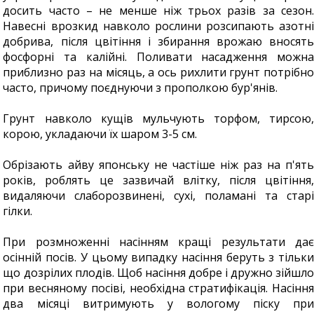
досить часто – не менше ніж трьох разів за сезон.
Навесні врозкид навколо рослини розсипають азотні
добрива, після цвітіння і збирання врожаю вносять
фосфорні та калійні. Поливати насадження можна
приблизно раз на місяць, а ось рихлити грунт потрібно
часто, причому поєднуючи з прополкою бур'янів.
Грунт навколо кущів мульчують торфом, тирсою,
корою, укладаючи їх шаром 3-5 см.
Обрізають айву японську не частіше ніж раз на п'ять
років, роблять це зазвичай влітку, після цвітіння,
видаляючи слаборозвинені, сухі, поламані та старі
гілки.
При розмноженні насінням кращі результати дає
осінній посів. У цьому випадку насіння беруть з тільки
що дозрілих плодів. Щоб насіння добре і дружно зійшло
при весняному посіві, необхідна стратифікація. Насіння
два місяці витримують у вологому піску при