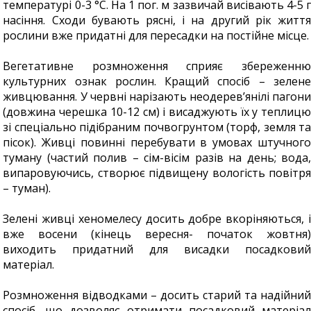
температурі 0-3 °С. На 1 пог. м зазвичай висівають 4-5 г
насіння. Сходи бувають рясні, і на другий рік життя
рослини вже придатні для пересадки на постійне місце.
Вегетативне розмноження сприяє збереженню
культурних ознак рослин. Кращий спосіб – зелене
живцювання. У червні нарізають неодерев’янілі пагони
(довжина черешка 10-12 см) і висаджують їх у теплицю
зі спеціально підібраним почвогрунтом (торф, земля та
пісок). Живці повинні перебувати в умовах штучного
туману (частий полив – сім-вісім разів на день; вода,
випаровуючись, створює підвищену вологість повітря
– туман).
Зелені живці хеномелесу досить добре вкоріняються, і
вже восени (кінець вересня- початок жовтня)
виходить придатний для висадки посадковий
матеріал.
Розмноження відводками – досить старий та надійний
спосіб, що дозволяє отримати посадковий матеріал