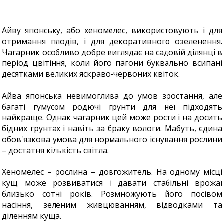
Айву японську, або хеномелес, використовують і для
отримання плодів, і для декоративного озеленення.
Чагарник особливо добре виглядає на садовій ділянці в
період цвітіння, коли його пагони буквально всипані
десятками великих яскраво-червоних квіток.
Айва японська невимоглива до умов зростання, але
багаті гумусом родючі грунти для неї підходять
найкраще. Однак чагарник цей може рости і на досить
бідних грунтах і навіть за браку вологи. Мабуть, єдина
обов'язкова умова для нормального існування рослини
– достатня кількість світла.
Хеномелес – рослина – довгожитель. На одному місці
кущ може розвиватися і давати стабільні врожаї
близько сотні років. Розмножують його посівом
насіння, зеленим живцюванням, відводками та
діленням куща.