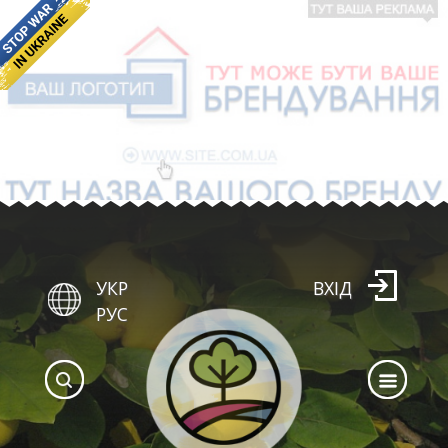
УКР
ВХІД
РУС