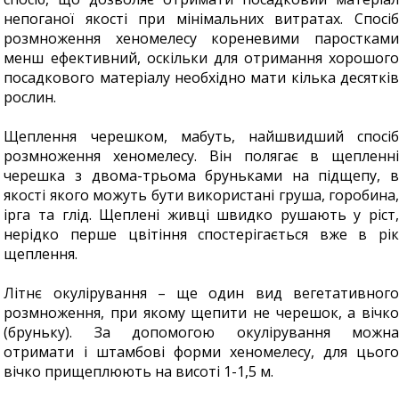
непоганої якості при мінімальних витратах. Спосіб
розмноження хеномелесу кореневими паростками
менш ефективний, оскільки для отримання хорошого
посадкового матеріалу необхідно мати кілька десятків
рослин.
Щеплення черешком, мабуть, найшвидший спосіб
розмноження хеномелесу. Він полягає в щепленні
черешка з двома-трьома бруньками на підщепу, в
якості якого можуть бути використані груша, горобина,
ірга та глід. Щеплені живці швидко рушають у ріст,
нерідко перше цвітіння спостерігається вже в рік
щеплення.
Літнє окулірування – ще один вид вегетативного
розмноження, при якому щепити не черешок, а вічко
(бруньку). За допомогою окулірування можна
отримати і штамбові форми хеномелесу, для цього
вічко прищеплюють на висоті 1-1,5 м.