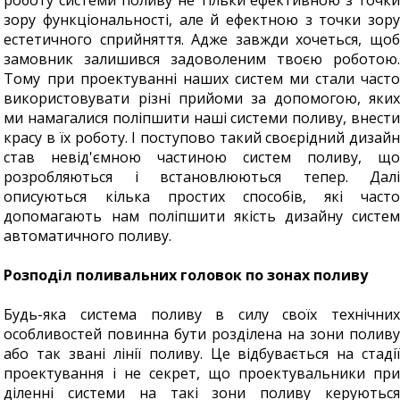
роботу системи поливу не тільки ефективною з точки
зору функціональності, але й ефектною з точки зору
естетичного сприйняття. Адже завжди хочеться, щоб
замовник залишився задоволеним твоєю роботою.
Тому при проектуванні наших систем ми стали часто
використовувати різні прийоми за допомогою, яких
ми намагалися поліпшити наші системи поливу, внести
красу в їх роботу. І поступово такий своєрідний дизайн
став невід'ємною частиною систем поливу, що
розробляються і встановлюються тепер. Далі
описуються кілька простих способів, які часто
допомагають нам поліпшити якість дизайну систем
автоматичного поливу.
Розподіл поливальних головок по зонах поливу
Будь-яка система поливу в силу своїх технічних
особливостей повинна бути розділена на зони поливу
або так звані лінії поливу. Це відбувається на стадії
проектування і не секрет, що проектувальники при
діленні системи на такі зони поливу керуються