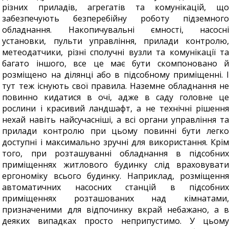
різних приладів, агрегатів та комунікацій, що
забезпечують безперебійну роботу підземного
обладнання. Накопичувальні ємності, насосні
установки, пульти управління, прилади контролю,
метеодатчики, різні сполучні вузли та комунікації та
багато іншого, все це має бути скомпоновано й
розміщено на ділянці або в підсобному приміщенні. І
тут теж існують свої правила. Наземне обладнання не
повинно кидатися в очі, адже в саду головне це
рослини і красивий ландшафт, а не технічні рішення
нехай навіть найсучасніші, а всі органи управління та
прилади контролю при цьому повинні бути легко
доступні і максимально зручні для використання. Крім
того, при розташуванні обладнання в підсобних
приміщеннях житлового будинку слід враховувати
ергономіку всього будинку. Наприклад, розміщення
автоматичних насосних станцій в підсобних
приміщеннях розташованих над кімнатами,
призначеними для відпочинку вкрай небажано, а в
деяких випадках просто неприпустимо. У цьому