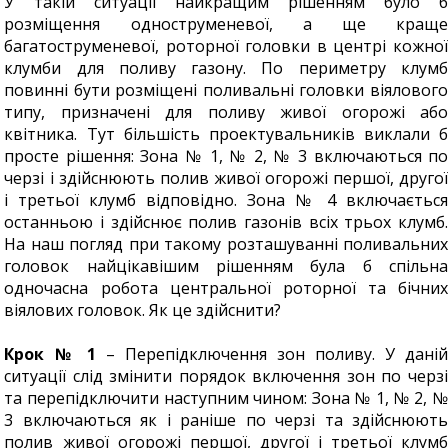
У такій ситуації найкращим рішенням було б
розміщення одноструменевої, а ще краще
багатоструменевої, роторної головки в центрі кожної
клумби для поливу газону. По периметру клумб
повинні бути розміщені поливальні головки віялового
типу, призначені для поливу живої огорожі або
квітника. Тут більшість проектувальників виклали б
просте рішення: Зона № 1, № 2, № 3 включаються по
черзі і здійснюють полив живої огорожі першої, другої
і третьої клумб відповідно. Зона № 4 включається
останньою і здійснює полив газонів всіх трьох клумб.
На наш погляд при такому розташуванні поливальних
головок найцікавішим рішенням була б спільна
одночасна робота центральної роторної та бічних
віялових головок. Як це здійснити?
Крок № 1
– Перепідключення зон поливу. У даній
ситуації слід змінити порядок включення зон по черзі
та перепідключити наступним чином: Зона № 1, № 2, №
3 включаються як і раніше по черзі та здійснюють
полив живої огорожі першої, другої і третьої клумб