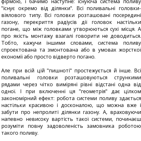
фірмою, і бачимо наступне: існуюча система поливу
"існує окремо від ділянки". Всі поливальні головки-
віялового типу. Всі головки розташовані посередині
газону, перекриття радіусів дії головок настільки
погане, що між головками утворюються сухі місця. А
про якість монтажу взагалі говорити не доводиться.
Тобто, кажучи іншими словами, система поливу
спроектована та змонтована або в умовах жорсткої
економії або просто відверто погано.
Але при всій цій "пишноті" простежується й інше. Всі
поливальні головки розташовуються стрункими
рядами через чітко виміряні рівні відстані одна від
одної. І при включенні ця "геометрія" дає цілком
закономірний ефект: робота системи поливу здається
настільки красивою і досконалою, що можна вже і
забути про непролиті ділянки газону. А, враховуючи
напевно невисоку вартість такої системи, починаєш
розуміти повну задоволеність замовника роботою
такого поливу.