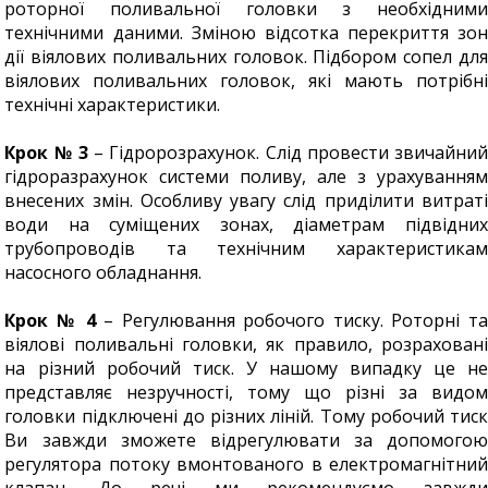
роторної поливальної головки з необхідними
технічними даними. Зміною відсотка перекриття зон
дії віялових поливальних головок. Підбором сопел для
віялових поливальних головок, які мають потрібні
технічні характеристики.
Крок № 3
– Гідророзрахунок. Слід провести звичайний
гідроразрахунок системи поливу, але з урахуванням
внесених змін. Особливу увагу слід приділити витраті
води на суміщених зонах, діаметрам підвідних
трубопроводів та технічним характеристикам
насосного обладнання.
Крок № 4
– Регулювання робочого тиску. Роторні та
віялові поливальні головки, як правило, розраховані
на різний робочий тиск. У нашому випадку це не
представляє незручності, тому що різні за видом
головки підключені до різних ліній. Тому робочий тиск
Ви завжди зможете відрегулювати за допомогою
регулятора потоку вмонтованого в електромагнітний