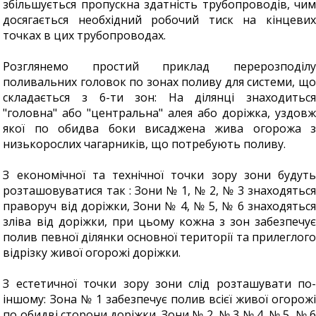
збільшується пропускна здатність трубопроводів, чим
досягається необхідний робочий тиск на кінцевих
точках в цих трубопроводах.
Розглянемо простий приклад перерозподілу
поливальних головок по зонах поливу для системи, що
складається з 6-ти зон: На ділянці знаходиться
"головна" або "центральна" алея або доріжка, уздовж
якої по обидва боки висаджена жива огорожа з
низькорослих чагарників, що потребують поливу.
З економічної та технічної точки зору зони будуть
розташовуватися так : Зони № 1, № 2, № 3 знаходяться
праворуч від доріжки, Зони № 4, № 5, № 6 знаходяться
зліва від доріжки, при цьому кожна з зон забезпечує
полив певної ділянки основної території та прилеглого
відрізку живої огорожі доріжки.
З естетичної точки зору зони слід розташувати по-
іншому: Зона № 1 забезпечує полив всієї живої огорожі
по обидві сторони доріжки, Зони № 2, № 3 № 4, № 5, № 6