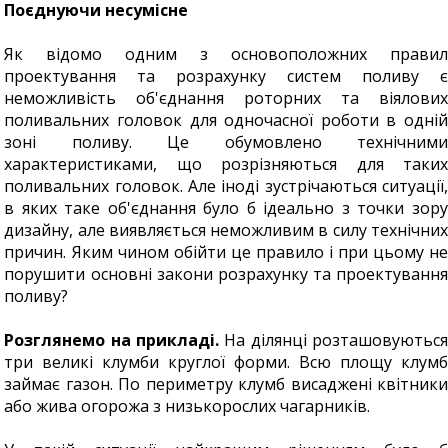
Поєднуючи несумісне
Як відомо одним з основоположних правил
проектування та розрахунку систем поливу є
неможливість об'єднання роторних та віялових
поливальних головок для одночасної роботи в одній
зоні поливу. Це обумовлено технічними
характеристиками, що розрізняються для таких
поливальних головок. Але іноді зустрічаються ситуації,
в яких таке об'єднання було б ідеально з точки зору
дизайну, але виявляється неможливим в силу технічних
причин. Яким чином обійти це правило і при цьому не
порушити основні закони розрахунку та проектування
поливу?
Розглянемо на прикладі.
На ділянці розташовуються
три великі клумби круглої форми. Всю площу клумб
займає газон. По периметру клумб висаджені квітники
або жива огорожа з низькорослих чагарників.