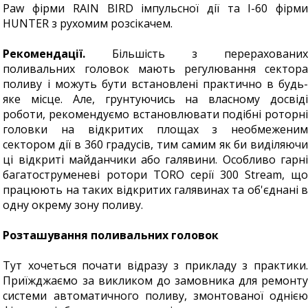
Paw фірми RAIN BIRD імпульсної дії та I-60 фірми
HUNTER з рухомим розсікачем.
Рекомендації.
Більшість з перерахованих
поливальних головок мають регулювання сектора
поливу і можуть бути встановлені практично в будь-
яке місце. Але, грунтуючись на власному досвіді
роботи, рекомендуємо встановлювати подібні роторні
головки на відкритих площах з необмеженим
сектором дії в 360 градусів, тим самим як би виділяючи
ці відкриті майданчики або галявини. Особливо гарні
багатоструменеві ротори TORO серії 300 Stream, що
працюють на таких відкритих галявинах та об'єднані в
одну окрему зону поливу.
Розташування поливальних головок
Тут хочеться почати відразу з прикладу з практики.
Приїжджаємо за викликом до замовника для ремонту
системи автоматичного поливу, змонтованої однією