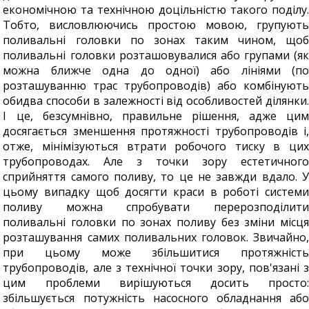
економічною та технічною доцільністю такого поділу.
Тобто, висловлюючись простою мовою, групують
поливальні головки по зонах таким чином, щоб
поливальні головки розташовувалися або групами (як
можна ближче одна до одної) або лініями (по
розташуванню трас трубопроводів) або комбінують
обидва способи в залежності від особливостей ділянки.
І це, безсумнівно, правильне рішення, адже цим
досягається зменшення протяжності трубопроводів і,
отже, мінімізуються втрати робочого тиску в цих
трубопроводах. Але з точки зору естетичного
сприйняття самого поливу, то це не завжди вдало. У
цьому випадку щоб досягти краси в роботі системи
поливу можна спробувати перерозподілити
поливальні головки по зонах поливу без зміни місця
розташування самих поливальних головок. Звичайно,
при цьому може збільшитися протяжність
трубопроводів, але з технічної точки зору, пов'язані з
цим проблеми вирішуються досить просто:
збільшується потужність насосного обладнання або