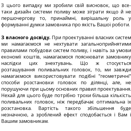
З цього випадку ми зробили свій висновок, що все-
таки дизайн системи поливу може зіграти якщо й не
першочергову то, принаймні, вирішальну роль у
формуванні думки замовника про якість Вашої роботи.
З власного досвіду.
При проектуванні власних систем
ми намагаємося не нехтувати загальноприйнятими
правилами побудови систем поливу, і навіть за умови
економії коштів, намагаємося пояснювати замовнику
наслідки цих знехтувань. Що ж стосується
розташування поливальних головок, то, ми завжди
намагаємося використовувати подібні "геометричні"
способи розстановки головок по ділянці, але, не
порушуючи при цьому основних правил проектування.
Нехай для цього буде потрібно трохи більша кількість
поливальних головок, ніж передбачає оптимальна їх
розстановка. Вартість такого збільшення буде
незначною, а зроблений ефект сподобається і Вам і
Вашим замовникам.