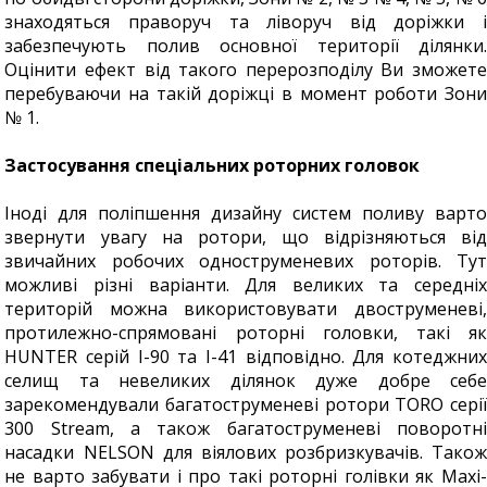
знаходяться праворуч та ліворуч від доріжки і
забезпечують полив основної території ділянки.
Оцінити ефект від такого перерозподілу Ви зможете
перебуваючи на такій доріжці в момент роботи Зони
№ 1.
Застосування спеціальних роторних головок
Іноді для поліпшення дизайну систем поливу варто
звернути увагу на ротори, що відрізняються від
звичайних робочих одноструменевих роторів. Тут
можливі різні варіанти. Для великих та середніх
територій можна використовувати двоструменеві,
протилежно-спрямовані роторні головки, такі як
HUNTER серій I-90 та I-41 відповідно. Для котеджних
селищ та невеликих ділянок дуже добре себе
зарекомендували багатоструменеві ротори TORO серії
300 Stream, а також багатоструменеві поворотні
насадки NELSON для віялових розбризкувачів. Також
не варто забувати і про такі роторні голівки як Maxi-