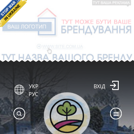
УКР
ВХІД
РУС