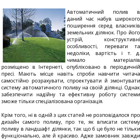
Автоматичний полив в
даний час набув широкого
поширення серед власників
земельних ділянок. Про його
устрій, конструктивні
особливості, переваги та
недоліки, вартість і т. д.
чимало матеріалів
розміщено в Інтернеті, опубліковано в періодичній
пресі. Мають місце навіть спроби навчити читача
самостійно розрахувати, спроектувати й змонтувати
систему автоматичного поливу на своїй ділянці. Однак
забезпечити надійну та ефективну роботу системи
зможе тільки спеціалізована організація.
Крім того, ні в одній з цих статей не розповідалося про
дизайн самого поливу, про те, як вписати систему
поливу в ландшафт ділянки, так що б це було не тільки
функціонально, але й красиво. Адже замовник завжди