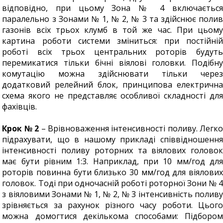
відповідно, при цьому Зона № 4 включається
паралельно з Зонами № 1, № 2, № 3 та здійснює полив
газонів всіх трьох клумб в той же час. При цьому
картина роботи системи зміниться: при постійній
роботі всіх трьох центральних роторів будуть
перемикатися тільки бічні віялові головки. Подібну
комутацію можна здійснювати тільки через
додатковий релейний блок, принципова електрична
схема якого не представляє особливої складності для
фахівців.
Крок № 2
– Врівноваження інтенсивності поливу. Легко
підрахувати, що в нашому прикладі співвідношення
інтенсивності поливу роторних та віялових головок
має бути рівним 1:3. Наприклад, при 10 мм/год для
роторів повинна бути близько 30 мм/год для віялових
головок. Тоді при одночасній роботі роторної Зони № 4
з віяловими Зонами № 1, № 2, № 3 інтенсивність поливу
зрівняється за рахунок різного часу роботи. Цього
можна домогтися декількома способами: Підбором