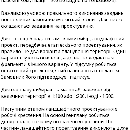
наземні комунікації - все це видно на топозйомці.
Важливою умовою правильного виконання завдань,
поставлених замовником є чіткий їх опис. Для цього
складаються завдання на проектування.
Для того щоб надати замовнику вибір, ландшафтний
проект, передбачає етап ескізного проектування, як
правило, це два варіанти планування території. Один
варіант служить основою, а до нього додаються
фрагменти з іншого варіанту. У підсумку робиться
остаточний креслення, який називають генпланом.
Замовник його підтверджує і підписує.
Для генплану вибирають масштаб, залежно від
величини території в 1:100 або 1:200, іноді - 1:500.
Наступним етапом ландшафтного проектування є
робочі креслення. На основі генплану робиться
дендроплан, на якому позначені всі рослини. Цю
частину ландшафтного проектування виконують дуже