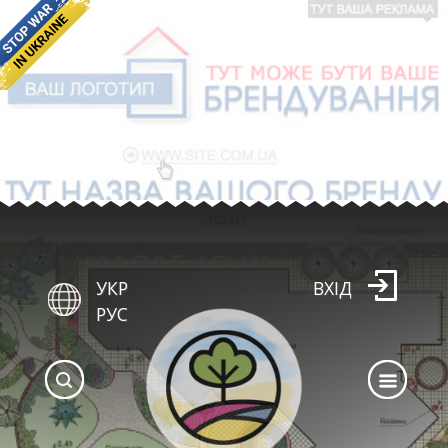
УКР
ВХІД
РУС