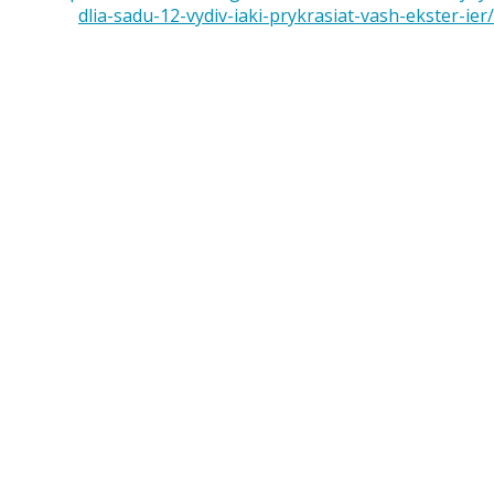
dlia-sadu-12-vydiv-iaki-prykrasiat-vash-ekster-ier/