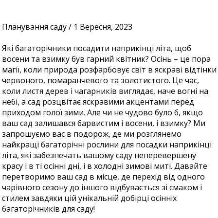
Планування саду / 1 Вересня, 2023
Які багаторічники посадити наприкінці літа, щоб
восени та взимку був гарний квітник? Осінь – це пора
магії, коли природа розфарбовує світ в яскраві відтінки
червоного, помаранчевого та золотистого. Це час,
коли листя дерев і чагарників виглядає, наче вогні на
небі, а сад розцвітає яскравими акцентами перед
приходом голої зими. Але чи не чудово було б, якщо
ваш сад залишався барвистим і восени, і взимку? Ми
запрошуємо вас в подорож, де ми розглянемо
найкращі багаторічні рослини для посадки наприкінці
літа, які забезпечать вашому саду неперевершену
красу і в ті осінні дні, і в холодні зимові миті. Давайте
перетворимо ваш сад в місце, де перехід від одного
чарівного сезону до іншого відбувається зі смаком і
стилем завдяки цій унікальній добірці осінніх
багаторічників для саду!