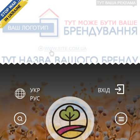
УКР
ВХІД
РУС