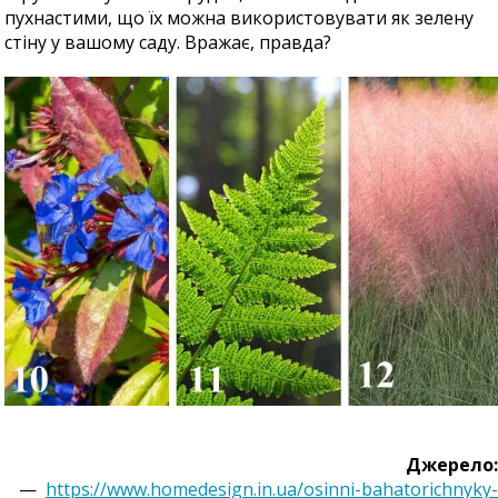
пухнастими, що їх можна використовувати як зелену
стіну у вашому саду. Вражає, правда?
Джерело:
—
https://www.homedesign.in.ua/osinni-bahatorichnyky-