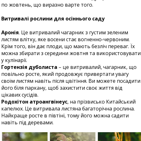
по жовтень, що виразно варте того.
Витривалі рослини для осіннього саду
Аронія
. Це витривалий чагарник з густим зеленим
листям влітку, яке восени стає вогненно-червоним.
Крім того, він дає плоди, що мають безліч переваг. Їх
можна збирати з середини жовтня та використовувати
у кулінарії.
Гортензія дуболиста
– це витривалий, чагарник, що
повільно росте, який продовжує привертати увагу
своїм листям навіть після цвітіння. Ви можете посадити
його біля паркану, щоб захистити своє життя від
цікавих сусідів.
Родохітон атроангвінеус
, на прізвисько Китайський
капелюх. Це витривала листяна багаторічна рослина.
Найкраще росте в півтіні, тому його можна садити
навіть під деревами.