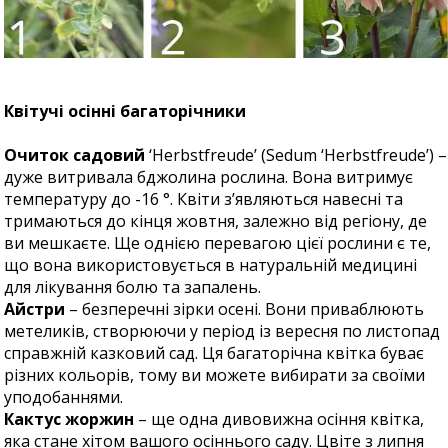
Квітучі осінні багаторічники
Очиток садовий
‘Herbstfreude’ (Sedum ‘Herbstfreude’) –
дуже витривала бджолина рослина. Вона витримує
температуру до -16 °. Квіти з’являються навесні та
тримаються до кінця жовтня, залежно від регіону, де
ви мешкаєте. Ще однією перевагою цієї рослини є те,
що вона використовується в натуральній медицині
для лікування болю та запалень.
Айстри
– безперечні зірки осені. Вони приваблюють
метеликів, створюючи у період із вересня по листопад
справжній казковий сад. Ця багаторічна квітка буває
різних кольорів, тому ви можете вибирати за своїми
уподобаннями.
Кактус жоржин
– ще одна дивовижна осіння квітка,
яка стане хітом вашого осіннього саду. Цвіте з липня