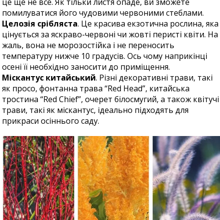
це ще не все. Як тільки листя опаде, ви зможете
помилуватися його чудовими червоними стеблами.
Целозія срібляста
. Це красива екзотична рослина, яка
цінується за яскраво-червоні чи жовті перисті квіти. На
жаль, вона не морозостійка і не переносить
температуру нижче 10 градусів. Ось чому наприкінці
осені її необхідно заносити до приміщення.
Міскантус китайський
. Різні декоративні трави, такі
як просо, фонтанна трава “Red Head”, китайська
тростина “Red Chief”, очерет білосмугий, а також квітучі
трави, такі як міскантус, ідеально підходять для
прикраси осіннього саду.