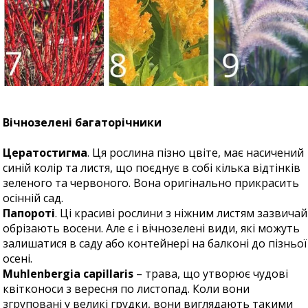
Вічнозелені багаторічники
Цератостигма
. Ця рослина пізно цвіте, має насичений
синій колір та листя, що поєднує в собі кілька відтінків
зеленого та червоного. Вона оригінально прикрасить
осінній сад.
Папороті
. Ці красиві рослини з ніжним листям зазвичай
обрізають восени. Але є і вічнозелені види, які можуть
залишатися в саду або контейнері на балконі до пізньої
осені.
Muhlenbergia capillaris
– трава, що утворює чудові
квітконоси з вересня по листопад. Коли вони
згруповані у великі грудки, вони виглядають такими