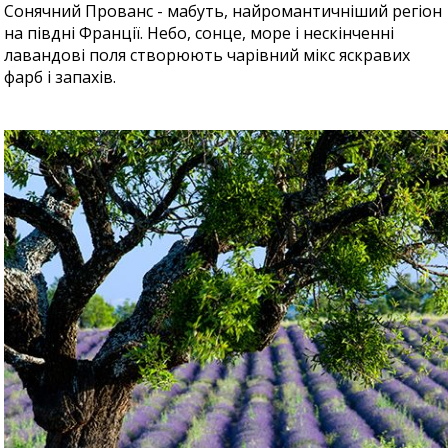
Сонячний Прованс - мабуть, найромантичніший регіон
на півдні Франції. Небо, сонце, море і нескінченні
лавандові поля створюють чарівний мікс яскравих
фарб і запахів.