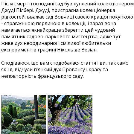
Після смерті господині сад був куплений колекціонером
Джуді Пілбері. Джуді, пристрасна колекціонерка
рідкостей, вважає сад Вовчиці своєю кращої покупкою
- справжньою перлиною в колекції, і зараз вона
намагається якнайкраще зберегти цей чудовий
пам'ятник садово-паркового мистецтва, адже тут
живе дух неординарної і сміливої любительки
експериментів графині Ніколь де Везіан.
Сподіваюся, що вам сподобалася стаття і ви, так само
як і я, відчули п'янкий дух Провансу і красу та
неповторність французького саду.