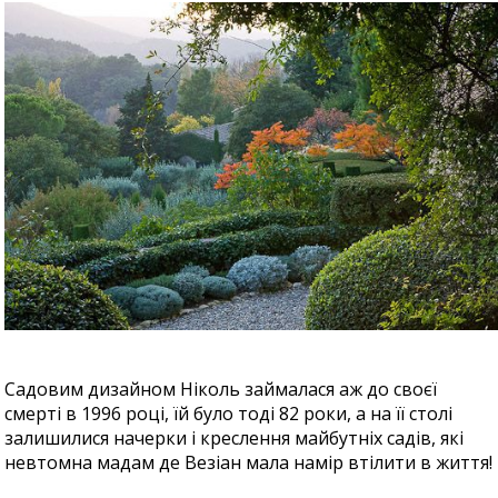
Садовим дизайном Ніколь займалася аж до своєї
смерті в 1996 році, їй було тоді 82 роки, а на її столі
залишилися начерки і креслення майбутніх садів, які
невтомна мадам де Везіан мала намір втілити в життя!