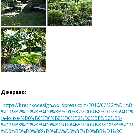
Джерело:
—
https://brechkodesign.wordpress.com/2016/02/22/%D
%D0%B2%D0%BE%D0%BB%D1%87%D0%B8%D1%86%D1%
la-louve-%D0%B6%D0%B8%D0%B2%D0%BE%D0%B9-
%D0%B3%D0%BE%D0%B1%D0%B5%D0%BB%D0%B5%D0
%D0%BD%D0%B8%D0%BA%D0%BE%D0%BB%D1%8C-