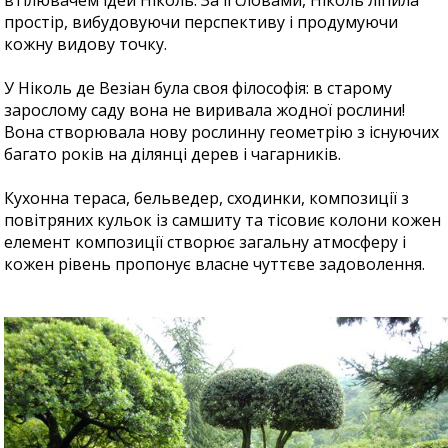
втілювачем ідей Ніколь. За її словами, Ніколь ліпила
простір, вибудовуючи перспективу і продумуючи
кожну видову точку.
У Ніколь де Везіан була своя філософія: в старому
зарослому саду вона не виривала жодної рослини!
Вона створювала нову рослинну геометрію з існуючих
багато років на ділянці дерев і чагарників.
Кухонна тераса, бельведер, сходинки, композиції з
повітряних кульок із самшиту та тісовиє колони кожен
елемент композиції створює загальну атмосферу і
кожен рівень пропонує власне чуттєве задоволення.