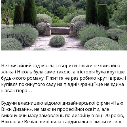
Незвичайний сад могла створити тільки незвичайна
жінка і Ніколь була саме такою, а її історія була крутіше
будь-якого роману! Її життя не раз робило круті віражі і
купівля покинутого саду на півдні Франції-це не єдина
її авантюра .. .
Будучи власницею відомої дизайнерської фірми «Нью
Віжн Дизайн», не маючи професійної освіти, але
виконуючи масу замовлень по дизайну в віці 70 років,
Ніколь де Везіан вирішила кардинально змінити своє