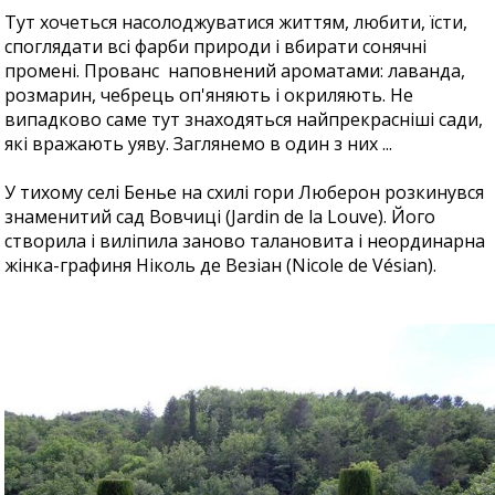
Тут хочеться насолоджуватися життям, любити, їсти,
споглядати всі фарби природи і вбирати сонячні
промені. Прованс наповнений ароматами: лаванда,
розмарин, чебрець оп'яняють і окриляють. Не
випадково саме тут знаходяться найпрекрасніші сади,
які вражають уяву. Заглянемо в один з них ...
У тихому селі Бенье на схилі гори Люберон розкинувся
знаменитий сад Вовчиці (Jardin de la Louve). Його
створила і виліпила заново талановита і неординарна
жінка-графиня Ніколь де Везіан (Nicole de Vésian).