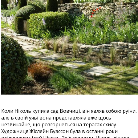
Коли Ніколь купила сад Вовчиці, він являв собою руїни,
але в своїй уяві вона представляла вже щось
незвичайне, що розгорнеться на терасах схилу.
Художниця Жіслейн Буассон була в останні роки