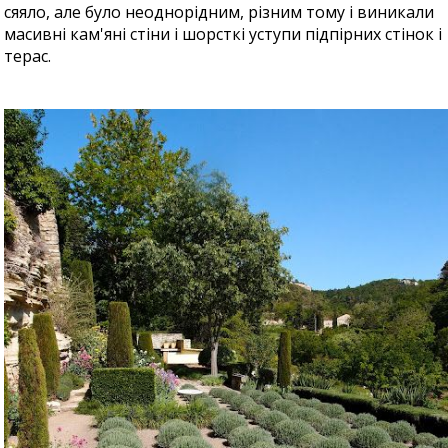
сяяло, але було неоднорідним, різним тому і виникали
масивні кам'яні стіни і шорсткі уступи підпірних стінок і
терас.