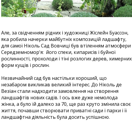
Але, за свідченням рідних і художниці Жіслейн Буассон,
яка робила начерки майбутніх композицій ладшафту,
для самої Ніколь Сад Вовчиці був втіленням атмосфери
Середземномор'я: його спеки, кипарисів і буйної
рослинності, прохолоди і тіні розлогих дерев, химерних
форм кущів і рослин.
Незвичайний сад був настільки хороший, що
незабаром викликав великий інтерес. До Ніколь де
Везіан стали надходити замовлення на створення
ландшафтів нових садів. І ось вже дуже немолода
жінка, а було їй далеко за 70, ще раз круто змінила своє
життя, почавши створювати приватні сади і парки і її
ландшафтна діяльність була досить успішною.