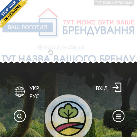
УКР
ВХІД
РУС