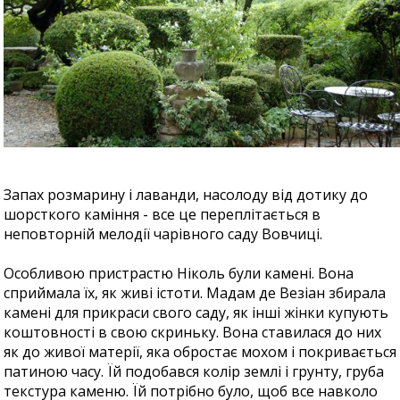
Запах розмарину і лаванди, насолоду від дотику до
шорсткого каміння - все це переплітається в
неповторній мелодії чарівного саду Вовчиці.
Особливою пристрастю Ніколь були камені. Вона
сприймала їх, як живі істоти. Мадам де Везіан збирала
камені для прикраси свого саду, як інші жінки купують
коштовності в свою скриньку. Вона ставилася до них
як до живої матерії, яка обростає мохом і покривається
патиною часу. Їй подобався колір землі і грунту, груба
текстура каменю. Їй потрібно було, щоб все навколо