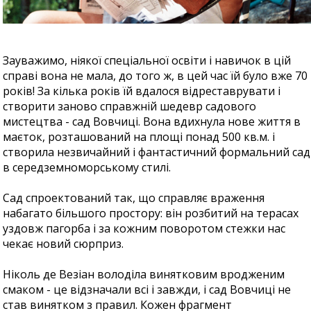
Зауважимо, ніякої спеціальної освіти і навичок в цій
справі вона не мала, до того ж, в цей час їй було вже 70
років! За кілька років їй вдалося відреставрувати і
створити заново справжній шедевр садового
мистецтва - сад Вовчиці. Вона вдихнула нове життя в
маєток, розташований на площі понад 500 кв.м. і
створила незвичайний і фантастичний формальний сад
в середземноморському стилі.
Сад спроектований так, що справляє враження
набагато більшого простору: він розбитий на терасах
уздовж пагорба і за кожним поворотом стежки нас
чекає новий сюрприз.
Ніколь де Везіан володіла винятковим вродженим
смаком - це відзначали всі і завжди, і сад Вовчиці не
став винятком з правил. Кожен фрагмент