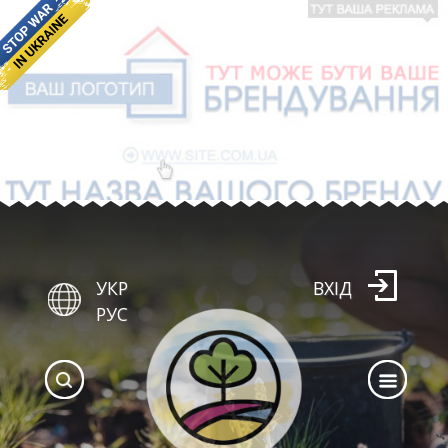
УКР
ВХІД
РУС